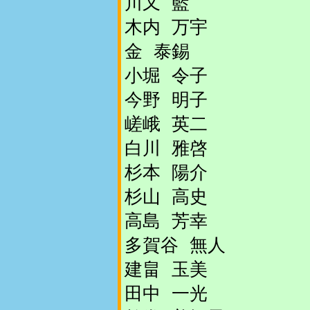
川又 藍
木内 万宇
金 泰錫
小堀 令子
今野 明子
嵯峨 英二
白川 雅啓
杉本 陽介
杉山 高史
高島 芳幸
多賀谷 無人
建畠 玉美
田中 一光