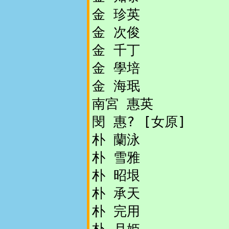
金 珍英
金 次俊
金 千丁
金 學培
金 海珉
南宮 惠英
閔 惠? [女原]
朴 蘭泳
朴 雪雅
朴 昭垠
朴 承天
朴 完用
朴 月姫