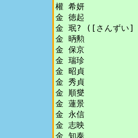
權 希妍
金 徳起
金 珉? ([さんずい] 
金 昞勲
金 保京
金 瑞珍
金 昭貞
金 秀貞
金 順燮
金 蓮景
金 永信
金 志映
金 知泰