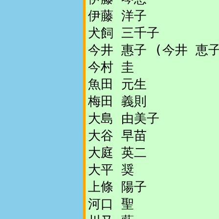
伊藤 洋子
犬飼 三千子
今井 惠子 (今井 恵子
今村 圭
魚田 元生
梅田 義則
大島 由美子
大谷 早苗
大庭 英二
大平 奨
上條 陽子
河口 聖