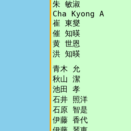
朱 敏淑
Cha Kyong A
崔 東燮
催 知暎
黄 世恩
洪 知暎
青木 允
秋山 潔
池田 孝
石井 照洋
石原 智是
伊藤 香代
伊藤 琴恵