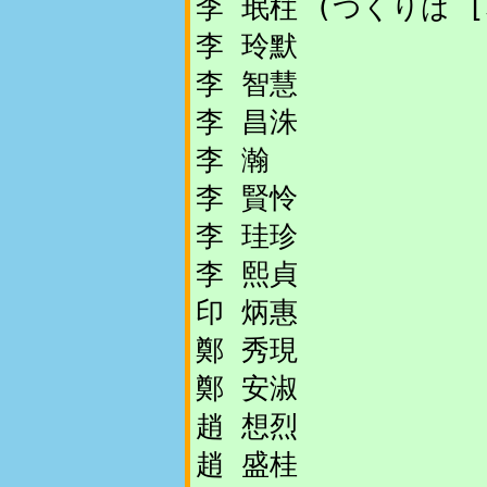
李 珉柱 (つくりは [
李 玲默
李 智慧
李 昌洙
李 瀚
李 賢怜
李 珪珍
李 熙貞
印 炳惠
鄭 秀現
鄭 安淑
趙 想烈
趙 盛桂