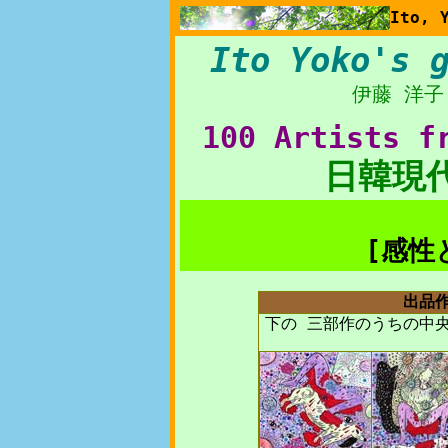
Ito, 
Ito Yoko's 
伊藤 洋子
100 Artists f
日韓現代
[感性
出品
下の 三部作のうちの中