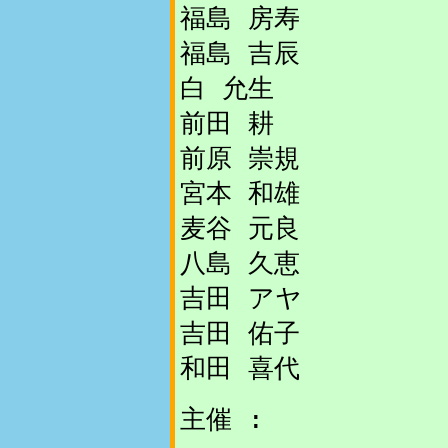
福島 房寿
福島 吉辰
白 允生
前田 耕
前原 崇規
宮本 和雄
麦谷 元良
八島 久恵
吉田 アヤ
吉田 佑子
和田 喜代
主催 :