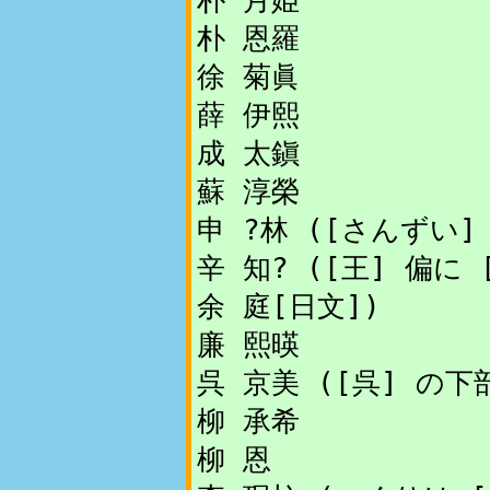
朴 恩羅
徐 菊眞
薛 伊熙
成 太鎭
蘇 淳榮
申 ?林 ([さんずい] 
辛 知? ([王] 偏に 
余 庭[日文])
廉 熙暎
呉 京美 ([呉] の下
柳 承希
柳 恩