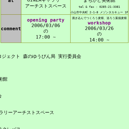
まちかど美術館
at
アーチストスペース
tel & fax : 0285-21-3381
小山市中央町 2-1-8 メゾンタカキュー 1F
漉き込んでつくろう麦畑、送ろう葉描麦畑
opening party
workshop
2006/03/06
2006/03/26
comment
の
の
17:00 ~
14:00 ~
プロジェクト 森のゆうびん局 実行委員会
術館
会
ギャラリーアーチストスペース