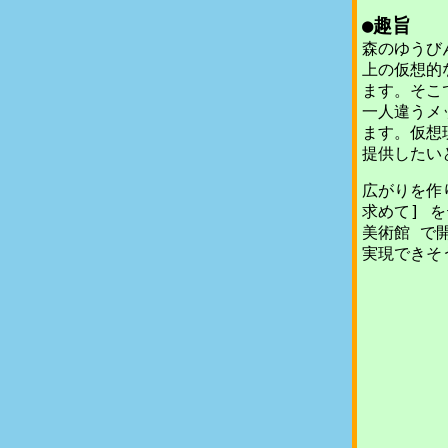
●趣旨
森のゆうび
上の仮想的
ます。そこ
一人違うメ
ます。仮想
提供したい
広がりを作り
求めて] 
美術館 で
実現できそ