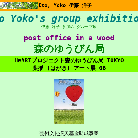
Ito, Yoko 伊藤 洋子
o Yoko's group exhibiti
伊藤 洋子 参加の グループ展
post office in a wood
森のゆうびん局
HeARTプロジェクト森のゆうびん局 TOKYO
葉描 (はがき) アート展 06
芸術文化振興基金助成事業