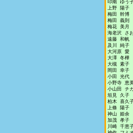
印南 ゆう
上野 陽子
梅田 幹博
梅田 義則
梅花 美月
海老沢 さ
遠藤 和帆
及川 純子
大河原 愛
大澤 冬樺
大槻 素子
岡田 幸子
小田 光代
小野寺 恵
小山田 チ
垣見 久子
柏木 喜久
上條 陽子
神山 姫余
加茂 孝子
川崎 千恵
神作 フミ