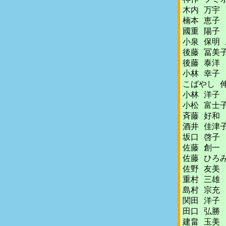
木内 万宇
楠本 恵子
國重 陽子
小泉 保明 
後藤 冨美
後藤 泰洋
小林 幸子
こばやし 
小林 洋子
小松 富士
斉藤 好和
酒井 佳津
坂口 啓子
佐藤 創一
佐藤 ひろ
佐野 友美
重村 三雄
島村 宗充
関田 洋子
田口 弘勝
建畠 玉美