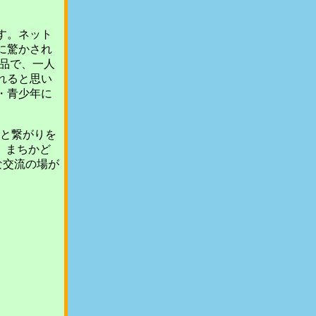
す。ネット
に驚かされ
品で、一人
れると思い
・青少年に
がりと繋がりを
 まちかど
な交流の場が