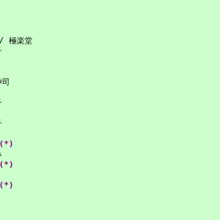
/ 極楽堂
子
伸司
子
子
(*)
み
(*)
(*)