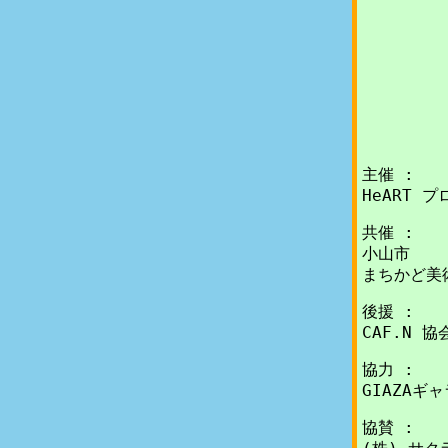
主催 :
HeART 
共催 :
小山市
まちかど美
後援 :
CAF.N 協
協力 :
GIAZA
協賛 :