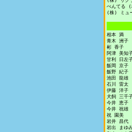
(株) サ
ぺんてる (
(株) ミュ
相本 満
青木 洲子
彬 香子
阿津 美知
甘利 日左
飯岡 京子
飯野 紀子
池田 龍雄
石川 雷太
伊藤 洋子
犬飼 三千
今井 恵子
今井 祝雄
祝 園美
岩井 昌代
岩出 まゆ