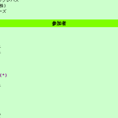
クラクレパス
株)
ーズ
参加者
子
子
(*)
子
み