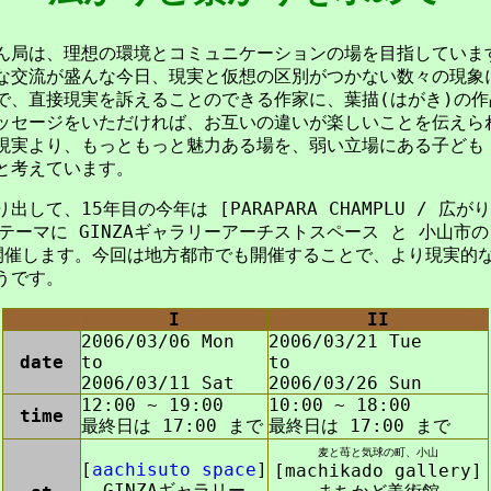
ん局は、理想の環境とコミュニケーションの場を目指していま
な交流が盛んな今日、現実と仮想の区別がつかない数々の現象
で、直接現実を訴えることのできる作家に、葉描(はがき)の作
ッセージをいただければ、お互いの違いが楽しいことを伝えら
現実より、もっともっと魅力ある場を、弱い立場にある子ども
と考えています。
出して、15年目の今年は [PARAPARA CHAMPLU / 広
をテーマに GINZAギャラリーアーチストスペース と 小山市の
開催します。今回は地方都市でも開催することで、より現実的
うです。
I
II
2006/03/06 Mon
2006/03/21 Tue
date
to
to
2006/03/11 Sat
2006/03/26 Sun
12:00 ~ 19:00
10:00 ~ 18:00
time
最終日は 17:00 まで
最終日は 17:00 まで
麦と苺と気球の町、小山
[
aachisuto space
]
[machikado gallery]
GINZAギャラリー