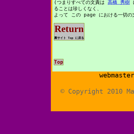
(つまりすべての文責は
高橋 秀樹
ることは珍しくなく、
よって この page における一切
Return
裏サイト Top に戻る
Top
webmaste
© Copyright 2010 M