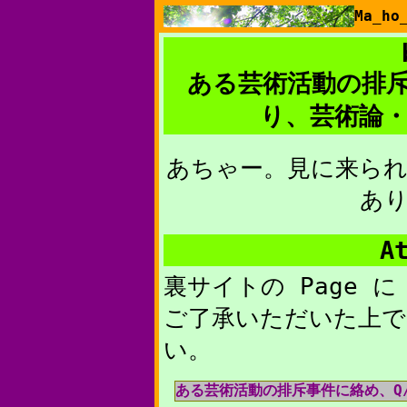
Ma_h
ある芸術活動の排斥
り、芸術論
あちゃー。見に来ら
あ
A
裏サイトの Page 
ご了承いただいた上で、
い。
ある芸術活動の排斥事件に絡め、Q