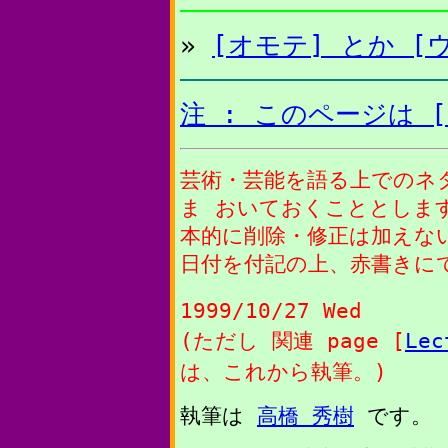
»
[オモテ] とか [
注 : このページは 
芸術・芸能を語る上でのネ
ま おいておくこととします
本的に削除・修正は加えな
日付を付記の上、赤書きに
1999/10/27 Wed
(ただし 関連 page [
Lec
は、これから執筆。)
執筆は
高橋 秀樹
です。