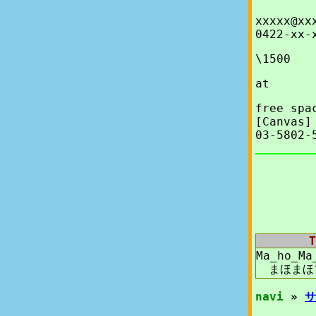
xxxxx@xx
0422-xx-
\1500
at
free spa
[Canvas]
03-5802-
T
Ma_ho_Ma
まほまほ
navi
»
サ