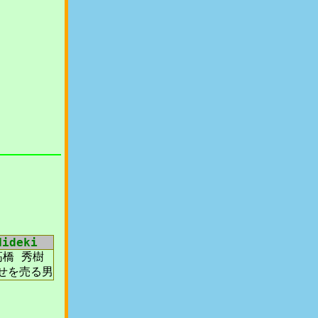
Hideki
高橋 秀樹
幸せを売る男