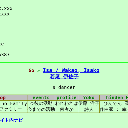
x.xxx
xxxx
ce
5387
Isa / Wakao, Isako
Go
»
若尾 伊佐子
a dancer
op
events
profile
Yoko
hinden 
今後の活動
われわれは
伊藤 洋子
ひんでん 
_ho_Family
ファミリー
今までの活動
何者か
詩人
作曲家 : 
イト内ナビ