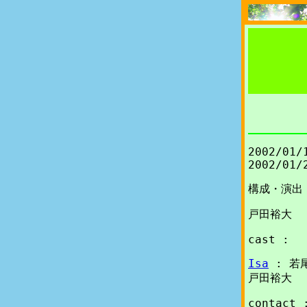
2002/01/
2002/01/
構成・演出 
戸田裕大
cast :
Isa
: 若
戸田裕大
contact 