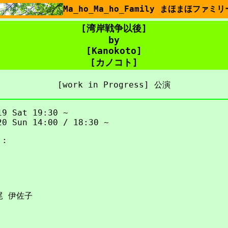
Ma_ho_Ma_ho_Family まほまほファミリ
[湾岸戦争以後]
by
[Kanokoto]
[カノコト]
[work in Progress] 公演
19 Sat 19:30 ~
20 Sun 14:00 / 18:30 ~
:
尾 伊佐子
: