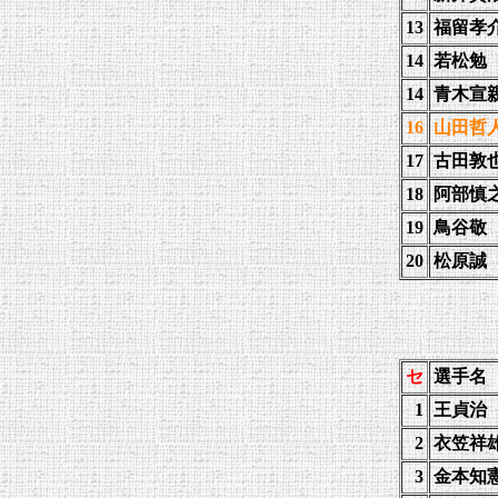
13
福留孝
14
若松勉
14
青木宣
16
山田哲
17
古田敦
18
阿部慎
19
鳥谷敬
20
松原誠
セ
選手名
1
王貞治
2
衣笠祥
3
金本知