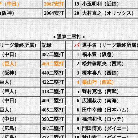
平（中日）
2067安打
19
小玉明利（近鉄）
（阪神）
2064安打
20
大村直之（オリックス）
＜通算二塁打＞
リーグ最終所属）
記録
パ
選手名（リーグ最終所属
（中日）
487二塁打
1
福本豊（阪急）
（巨人）
469二塁打
2
松井稼頭央（西武）
（阪神）
440二塁打
3
榎本喜八（西鉄）
巨人）
422二塁打
4
栗山巧（西武）
（巨人）
418二塁打
5
野村克也（西武）
（中日）
409二塁打
6
広瀬叔功（南海）
巨人）
405二塁打
6
田中幸雄（日本ハム）
（中日）
393二塁打
8
福浦和也（ロッテ）
（広島）
387二塁打
9
門田博光（ダイエー）
（広島）
373二塁打
10
秋山幸二（ダイエー）