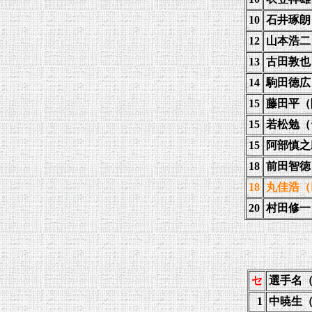
10
石井琢朗
12
山本浩二
13
古田敦也
14
駒田徳広
15
藤田平（
15
若松勉（
15
阿部慎之
18
前田智徳
18
丸佳浩（
20
村田修一
セ
選手名
1
中暁生