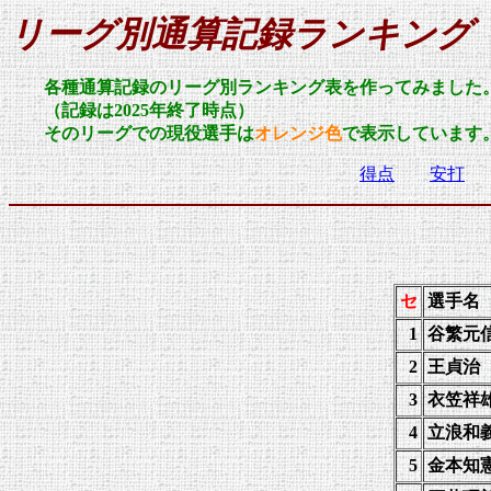
リーグ別通算記録ランキング
各種通算記録のリーグ別ランキング表を作ってみました
（記録は2025年終了時点）
そのリーグでの現役選手は
オレンジ色
で表示していま
得点
安打
セ
選手名
1
谷繁元
2
王貞治
3
衣笠祥
4
立浪和
5
金本知