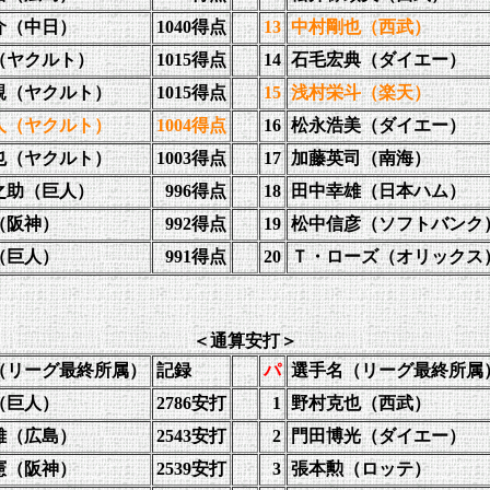
介（中日）
1040得点
13
中村剛也（西武）
（ヤクルト）
1015得
点
14
石毛宏典（ダイエー）
親（ヤクルト）
1015得点
15
浅村栄斗（楽天）
人（ヤクルト）
1004得点
16
松永浩美（ダイエー）
也（ヤクルト）
1003得点
17
加藤英司（南海）
之助（巨人）
996得点
18
田中幸雄（日本ハム）
（阪神）
992得点
19
松中信彦（ソフトバンク
（巨人）
991得点
20
Ｔ・ローズ（オリックス
＜通算安打＞
（リーグ最終所属）
記録
パ
選手名（リーグ最終所属
（巨人）
2786安打
1
野村克也（西武）
雄（
広島）
2543安打
2
門田博光（ダイエー）
憲（阪神）
2539安打
3
張本勲（ロッテ）