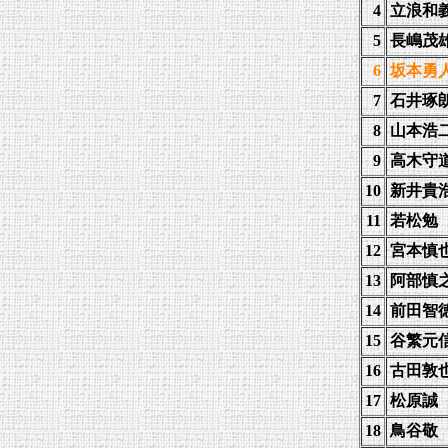
4
立浪和
5
長嶋茂
6
坂本勇
7
石井琢
8
山本浩
9
高木守
10
新井貴
11
若松勉
12
宮本慎
13
阿部慎
14
前田智
15
谷繁元
16
古田敦
17
松原誠
18
鳥谷敬