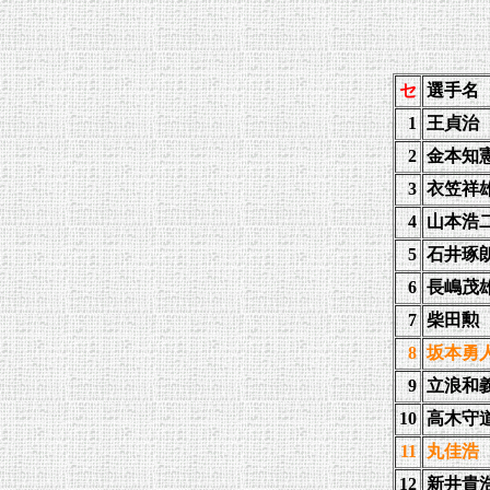
セ
選手名
1
王
貞治
2
金本知
3
衣笠祥
4
山本浩
5
石井琢
6
長嶋茂
7
柴田勲
8
坂本勇
9
立浪和
10
高木守
11
丸佳浩
12
新井貴