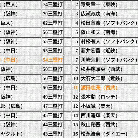
雄（巨人）
74三塁打
2
毒島章一（東映）
男（阪神）
70三塁打
3
広瀬叔功（南海）
（巨人）
62三塁打
4
松田宣浩（ソフトバンク
泰（阪神）
56三塁打
5
蔭山和夫（南海）
彦（阪神）
55三塁打
5
村松有人（ソフトバンク
道（中日）
55三塁打
7
新井宏昌（近鉄）
平（中日）
54三塁打
7
川崎宗則（ソフトバンク
（阪神）
50三塁打
7
松井稼頭央（西武）
朗（広島）
50三塁打
10
大石大二郎（近鉄）
介（中日）
50三塁打
11
源田壮亮（西武）
（阪神）
49三塁打
12
張本勲（ロッテ）
二郎（広島）
47三塁打
12
小坂誠（楽天）
要（中日）
45三塁打
14
西川遥輝（楽天）
和（阪神）
44三塁打
15
秋山翔吾（西武）
（ヤクルト）
43三塁打
16
松永浩美（ダイエー）