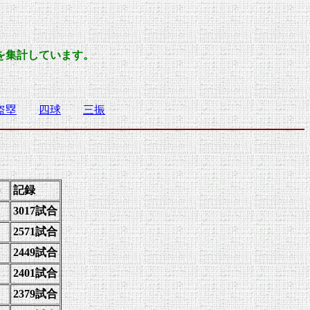
を集計しています。
盗塁
四球
三振
）
記録
3017試合
2571試合
2449試合
2401試合
2379試合