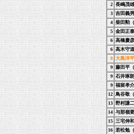
2
長嶋茂
3
吉田義
4
柴田勲
5
金田正
6
高橋慶
6
高木守
8
大島洋
9
藤田平
9
石井琢
9
福留孝
12
鳥谷敬
13
野村謙
14
与那嶺
15
三宅伸
16
若松勉