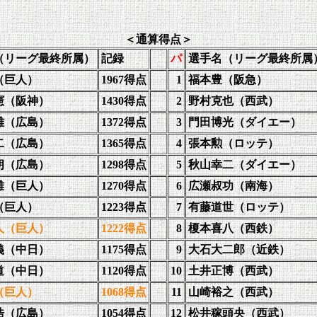
＜通算得点＞
（リーグ最終所属）
記録
パ
選手名（リーグ最終所属
（巨人）
1967得点
1
福本豊（阪急）
憲（阪神）
1430得点
2
野村克也（西武）
雄（広島）
1372得点
3
門田博光（ダイエー）
二（広島）
1365得点
4
張本勲（ロッテ）
朗（広島）
1298得点
5
秋山幸二（ダイエー）
雄（巨人）
1270得点
6
広瀬叔功（南海）
（巨人）
1223得点
7
有藤道世（ロッテ）
人（巨人）
1222得点
8
榎本喜八（西鉄）
義（中日）
1175得点
9
大石大二郎（近鉄）
道（中日）
1120得点
10
土井正博（西武）
（巨人）
1068得点
11
山崎裕之（西武）
浩（広島）
1054得点
12
松井稼頭央（西武）