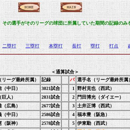
。その選手がそのリーグの球団に所属していた期間の記録のみ
す。
二塁打
三塁打
本塁打
長打
塁打
打点
＜通算試合＞
（リーグ最終所属）
記録
パ
選手名（リーグ最終所属
信（中日）
3021試合
1
野村克也（西武）
（巨人）
2831試合
2
門田博光（ダイエー）
雄（広島）
2677試合
3
土井正博（西武）
義
（中日）
2586試合
4
福本豊（阪急）
憲（阪神）
2578試合
5
伊東勤（西武）