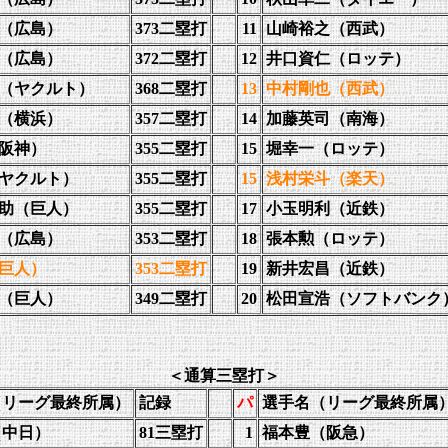
（広島）
373二塁打
11
山崎裕之（西武）
（広島）
372二塁打
12
井口資仁（ロッテ）
（ヤクルト）
368二塁打
13
中村剛也（西武）
（横浜）
357二塁打
14
加藤英司（南海）
阪神）
355二塁打
15
堀幸一（ロッテ）
ヤクルト）
355二塁打
15
浅村栄斗（楽天）
助（巨人）
355二塁打
17
小玉明利（近鉄）
（広島）
353二塁打
18
張本勲（ロッテ）
巨人）
353二塁打
19
新井宏昌（近鉄）
（巨人）
349二塁打
20
松田宣浩（ソフトバンク
＜通算三塁打＞
（リーグ最終所属）
記録
パ
選手名（リーグ最終所属
（中日）
81三塁打
1
福本豊（阪急）