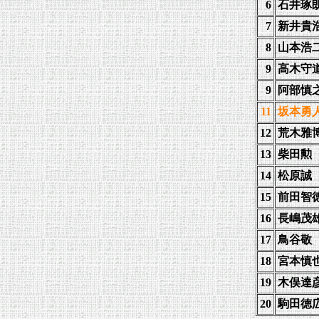
6
石井琢
7
新井貴
8
山本浩
9
高木守
9
阿部慎
11
坂本勇
12
荒木雅
13
柴田勲
14
松原誠
15
前田智
16
長嶋茂
17
鳥谷敬
18
宮本慎
19
木俣達
20
駒田徳