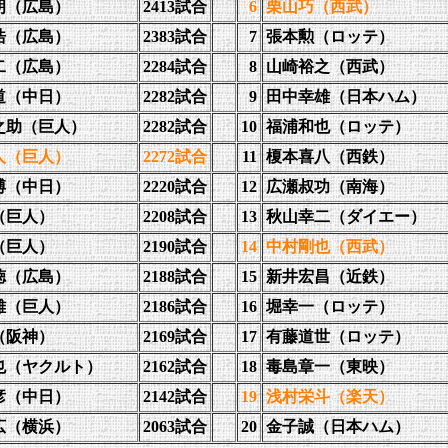
朗（広島）
2413試合
6
栗山巧（西武）
浩（広島）
2383試合
7
張本勲（ロッテ）
二（広島）
2284試
合
8
山崎裕之（西武）
道（中日）
2282試合
9
田中幸雄（日本ハム）
之助（巨人）
2282試合
10
福浦和也（ロッテ）
人（巨人）
2272試合
11
榎本喜八（西鉄）
博（中日）
2220試合
12
広瀬叔功（南海）
（巨人）
2208試合
13
秋山幸二（ダイエー）
（巨人）
2190試合
14
中村剛也（西武）
徳（広島）
2188試合
15
新井宏昌（近鉄）
雄（巨人）
2186試合
16
堀幸一（ロッテ）
（阪神）
2169試合
17
有藤道世（ロッテ）
也（ヤクルト）
2162試合
18
毒島章一（東映）
彦（中日）
2142試合
19
浅村栄斗（楽天）
広（横浜）
2063試合
20
金子誠（日本ハム）