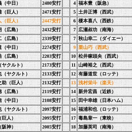
義（中日）
2480安打
4
福本豊（阪急）
雄（巨人）
2471安打
5
土井正博（西武）
人（巨人）
2447安打
6
榎本喜八（西鉄）
朗（広島）
2432安打
7
広瀬叔功（南海）
二（広
島）
2339安打
7
秋山幸二（ダイエー）
道（中日）
2274安打
9
栗山巧（西武）
浩（広島）
2203安打
10
松井稼頭央（西武）
（ヤクルト）
2173安打
11
山崎裕之（西武）
也（ヤクルト）
2133安打
12
有藤道世（ロッテ）
之助（巨人）
2132安打
13
浅村栄斗（楽天）
徳（広島）
2119安打
14
新井宏昌（近鉄）
信（中日）
2108安打
15
田中幸雄（日本ハム）
也（ヤクルト）
2097安打
16
福浦和也（ロッテ）
（巨人）
2095安打
17
毒島章一（東映）
（阪神）
2085安打
18
加藤英司（南海）