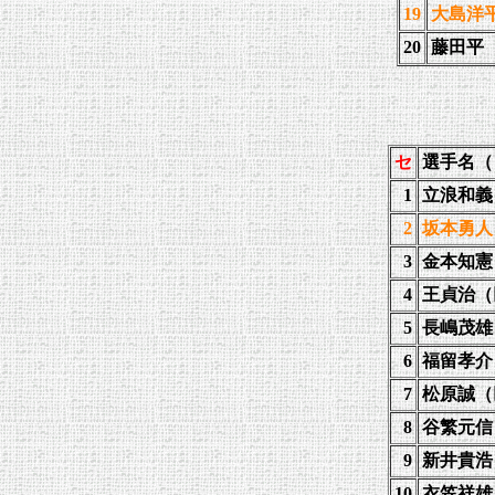
19
大島洋
20
藤田平
セ
選手名（
1
立浪和義
2
坂本勇人
3
金本知憲
4
王貞治（
5
長嶋茂雄
6
福留孝介
7
松原誠（
8
谷繁元信
9
新井貴浩
10
衣笠祥雄