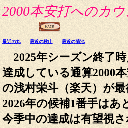
2000本安打へのカ
最近の丸
最近の秋山
最近の菊池
2025年シーズン終了時
達成している通算2000本
の浅村栄斗（楽天）が最
2026年の候補1番手は
今季中の達成は有望視さ