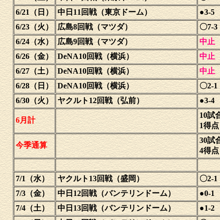
6/21（日）
中日11回戦（東京ドーム）
●3-5
6/23（火）
広島8回戦（マツダ）
〇7-3
6/24（水）
広島9回戦（マツダ）
中止
6/26（金）
DeNA10回戦（横浜）
中止
6/27（土）
DeNA10回戦（横浜）
中止
6/28（日）
DeNA10回戦（横浜）
〇2-1
6/30（火）
ヤクルト12回戦（弘前）
●3-4
10試
6月計
1得
30試
今季通算
4得
7/1（水）
ヤクルト13回戦（盛岡）
〇2-1
7/3（金）
中日12回戦（バンテリンドーム）
●0-1
7/4（土）
中日13回戦（バンテリンドーム）
●1-2