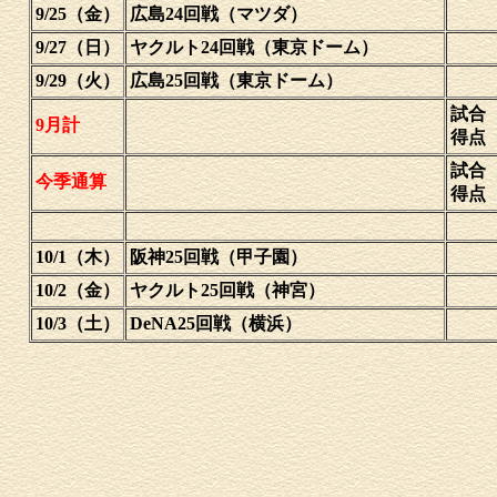
9/25（金）
広島24回戦（マツダ）
9/27（日）
ヤクルト24回戦（東京ドーム）
9/29（火）
広島25回戦（東京ドーム）
試合
9月計
得点
試合
今季通算
得点
10/1（木）
阪神25回戦（甲子園）
10/2（金）
ヤクルト25回戦（神宮）
10/3（土）
DeNA25回戦（横浜）