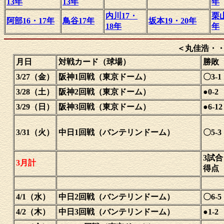
13年
13年
年
内川17・
栗山
阿部16・17年
鳥谷17年
坂本19・20年
18年
年
＜丸佳浩・・
月日
対戦カード（球場）
勝敗
3/27（金）
阪神1回戦（東京ドーム）
〇3-1
3/28（土）
阪神2回戦（東京ドーム）
●0-2
3/29（日）
阪神3回戦（東京ドーム）
●6-12
3/31（火）
中日1回戦（バンテリンドーム）
〇5-3
3試合
3月計
得点
4/1（水）
中日2回戦（バンテリンドーム）
〇6-5
4/2（木）
中日3回戦（バンテリンドーム）
●1-2