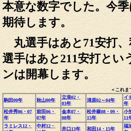
本意な数字でした。今季
期待します。
丸選手はあと71安打、
選手はあと211安打とい
ンは開幕します。
＜これま
立浪02・
イ
駒田00年
秋山00年
清原02～04年
03年
年
松井秀06・07
前田06・
金本07・
松井稼08・09・
小
年
07年
08年
15年
11
ラミレス12・
中村12・
福浦
井口13年
和田14・15年