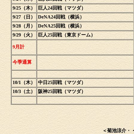
9/25（木）
巨人24回戦（マツダ）
9/27（日）
DeNA24回戦（横浜）
9/28（月）
DeNA25回戦（横浜）
9/29（火）
巨人25回戦（東京ドーム）
9月計
今季通算
10/1（木）
中日25回戦（マツダ）
10/3（土）
阪神25回戦（マツダ）
＜菊池涼介・・