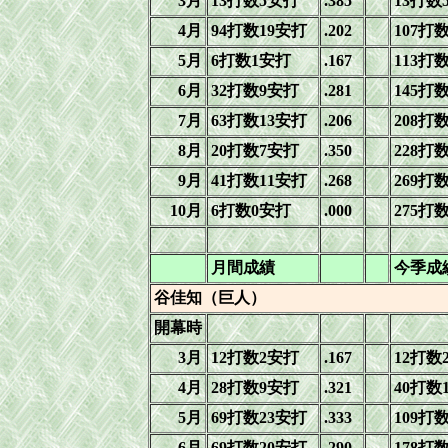
3月
13打数5安打
.385
13打数
4月
94打数19安打
.202
107打
5月
6打数1安打
.167
113打
6月
32打数9安打
.281
145打
7月
63打数13安打
.206
208打
8月
20打数7安打
.350
228打
9月
41打数11安打
.268
269打
10月
6打数0安打
.000
275打
月間成績
今季成
谷佳知（巨人）
開幕時
3月
12打数2安打
.167
12打数
4月
28打数9安打
.321
40打数
5月
69打数23安打
.333
109打
6月
69打数20安打
.290
178打