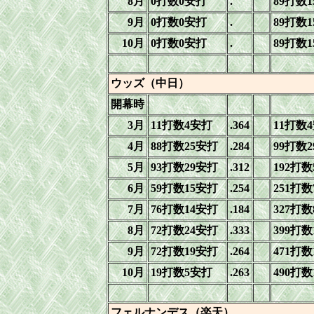
8月
0打数0安打
.
89打数
9月
0打数0安打
.
89打数
10月
0打数0安打
.
89打数
ウッズ（中日）
開幕時
3月
11打数4安打
.364
11打数
4月
88打数25安打
.284
99打数
5月
93打数29安打
.312
192打数
6月
59打数15安打
.254
251打数
7月
76打数14安打
.184
327打数
8月
72打数24安打
.333
399打数
9月
72打数19安打
.264
471打数
10月
19打数5安打
.263
490打数
フェルナンデス（楽天）