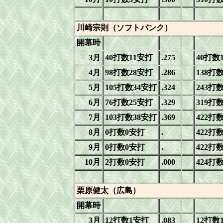
川崎宗則（ソフトバンク）
開幕時
3月
40打数11安打
.275
40打数
4月
98打数28安打
.286
138打
5月
105打数34安打
.324
243打
6月
76打数25安打
.329
319打
7月
103打数38安打
.369
422打
8月
0打数0安打
.
422打
9月
0打数0安打
.
422打
10月
2打数0安打
.000
424打
栗原健太（広島）
開幕時
3月
12打数1安打
.083
12打数