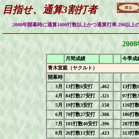
目指せ、通算3割打者
2008年開幕時に通算1000打数以上かつ通算打率.290以
20
月間成績
今季成
青木宣親（ヤクルト）
開幕時
3月
13打数6安打
.462
13打数
4月
84打数27安打
.321
97打数
5月
19打数3安打
.158
116打
6月
70打数27安打
.386
186打
7月
101打数40安打
.396
287打
8月
26打数11安打
.423
313打