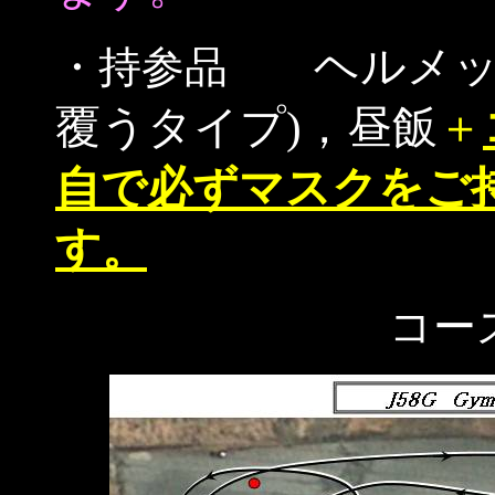
ヘルメ
・持参品
覆うタイプ)，昼飯
＋
自で必ずマスクをご
す。
コー