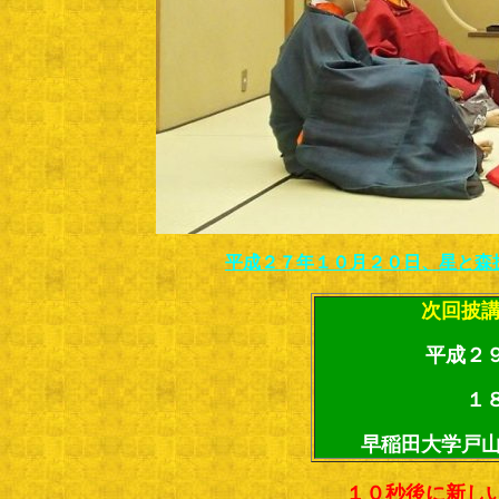
平成２７年１０月２０日、星と森
次回披講
平成２
１
早稲田大学戸山
１０秒後に新し