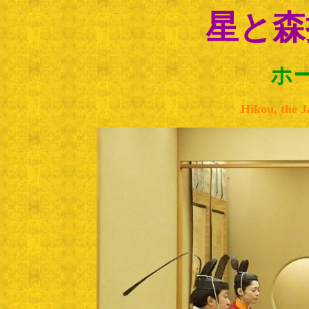
星と森
ホ
Hikou, the 