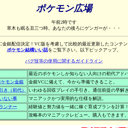
ポケモン広場
午前2時です
草木も眠る丑三つ時。あなたの後ろにゲンガーが・・・
C金銀配信決定！VC版を考慮して比較的最近更新したコンテ
ポケモン結構いい話
をご覧下さい。以下ピックアップ。
バグ技等の使用に関するガイドライン
最近のポケモンしか知らない人向けの初代アド
ポケモン金銀
金銀VCに備えて、今から準備できること。
引き（初代）
いわゆる回収プレイの手引き。通信前提の早解
いない事
マニアックかつ実用的な仕様を解説。
ランナー
経験値と努力値を一緒に稼ぐ育成プランを計算
攻略本のマニアックレビュー。購入もできます