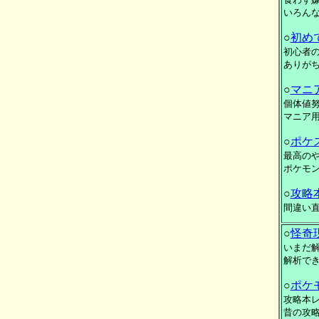
いろん
○
初め
初心者
ありが
○
マニ
個体値
マニア
○
ポケ
最高の
ポケモ
○
攻略
間違い
○
怪奇
いまだ
解析で
○
ポケ
攻略本
昔の攻