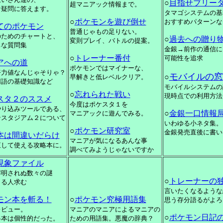
○
目指せブリー
超マニアック情報まで。
な疑問に答えます。
タマゴシステムの基
○
ポケモンを遊び倒せ
おすすめパターンな
てのポケモン
普通じゃもの足りない。
のためのチャートと、
○
過去への贈り
変則プレイ、バトルの提案。
ちな質問集
金銀→前作の通信に
○
トレーナー番付
可能性を追求
アへの道
ポケモンではマイナーな、
努力値なんじゃそりゃ？
モバイルの窓
○
早解きと低レベルクリア。
用語の基礎知識など
モバイルシステムの
○
忘れられた戦い
現時点での利用方法
スタ２のススメ
今度はポケスタ１を
やり込みツールである、
○
金銀一口情報
マニアックに遊んでみる。
ンスタジアム２について
いわゆる小ネタ集。
○
ポケモン研究室
金銀発売直後に書い
本は間違いだらけ
マニアが気になるあんな事
直して使える攻略本に。
調べてみようじゃないですか
現象ファイル
解明されぬ数々の謎
○
トレーナーの
きる人求む
言いたくなるような
モン本を斬る！
○
ポケモン究極用語集
思う存分語るがよろ
レビュー。
マニアのマニアによるマニアの
○
ポケモン日記
略本は個性的だった。
ための用語集。悪魔の辞典？