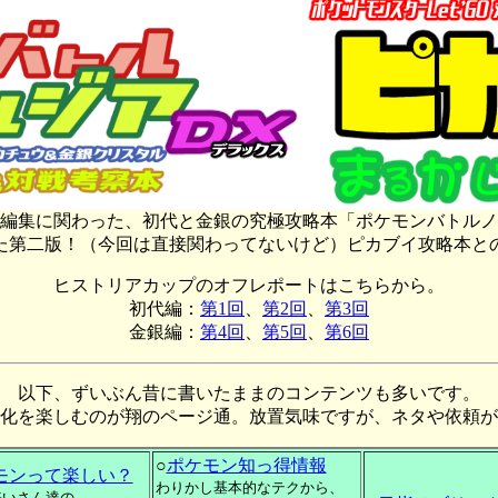
編集に関わった、初代と金銀の究極攻略本「ポケモンバトルノ
た第二版！（今回は直接関わってないけど）ピカブイ攻略本と
ヒストリアカップのオフレポートはこちらから。
初代編：
第1回
、
第2回
、
第3回
金銀編：
第4回
、
第5回
、
第6回
以下、ずいぶん昔に書いたままのコンテンツも多いです。
化を楽しむのが翔のページ通。放置気味ですが、ネタや依頼が
○
ポケモン知っ得情報
モンって楽しい？
わりかし基本的なテクから、
嫌いさん達の、