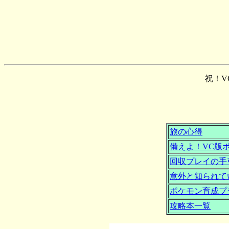
祝！V
旅の心得
備えよ！VC版
回収プレイの手
意外と知られて
ポケモン育成プ
攻略本一覧