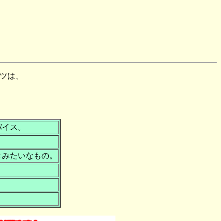
ンツは、
バイス。
きみたいなもの。
！
。