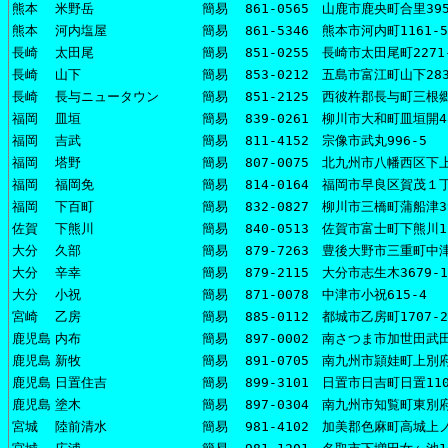
熊本
米野岳
簡易
861-0565 山鹿市鹿央町合里395
熊本
河内塩屋
簡易
861-5346 熊本市河内町1161-5
長崎
太田尾
簡易
851-0255 長崎市太田尾町2271
長崎
山下
簡易
853-0212 五島市富江町山下283
長崎
長与ニュータウン
簡易
851-2125 西彼杵郡長与町三根郷
福岡
皿垣
簡易
839-0261 柳川市大和町皿垣開4
福岡
吉武
簡易
811-4152 宗像市武丸996-5
福岡
塔野
簡易
807-0075 北九州市八幡西区下
福岡
福岡免
簡易
814-0164 福岡市早良区賀茂１丁
福岡
下百町
簡易
832-0827 柳川市三橋町蒲船津39
佐賀
下熊川
簡易
840-0513 佐賀市富士町下熊川1
大分
久部
簡易
879-7263 豊後大野市三重町中津
大分
辛幸
簡易
879-2115 大分市志生木3679-1
大分
小祝
簡易
871-0078 中津市小祝615-4
宮崎
乙房
簡易
885-0112 都城市乙房町1707-2
鹿児島
内布
簡易
897-0002 南さつま市加世田武田
鹿児島
新牧
簡易
891-0705 南九州市頴娃町上別府
鹿児島
日置住吉
簡易
899-3101 日置市日吉町日置110
鹿児島
塗木
簡易
897-0304 南九州市知覧町東別府
宮城
陸前清水
簡易
981-4102 加美郡色麻町高城上ノ