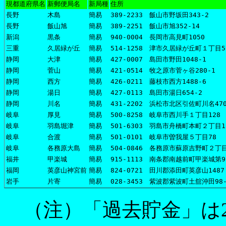
現都道府県名
新郵便局名
新局種
住所
長野
木島
簡易
389-2233 飯山市野坂田343-2
長野
飯山旭
簡易
389-2251 飯山市旭352-14
新潟
黒条
簡易
940-0004 長岡市高見町1050
三重
久居緑が丘
簡易
514-1258 津市久居緑が丘町１丁目5
静岡
大津
簡易
427-0007 島田市野田1048-1
静岡
菅山
簡易
421-0514 牧之原市菅ヶ谷280-1
静岡
西方
簡易
426-0211 藤枝市西方1488-6
静岡
湯日
簡易
427-0113 島田市湯日654-2
静岡
川名
簡易
431-2202 浜松市北区引佐町川名470
岐阜
厚見
簡易
500-8258 岐阜市西川手１丁目128
岐阜
羽島堀津
簡易
501-6303 羽島市舟橋町本町２丁目1
岐阜
合渡
簡易
501-0101 岐阜市曽我屋５丁目78
岐阜
各務原大島
簡易
504-0846 各務原市蘇原吉野町２丁
福井
甲楽城
簡易
915-1113 南条郡南越前町甲楽城第9
福岡
英彦山神宮前
簡易
824-0721 田川郡添田町英彦山1487
岩手
片寄
簡易
028-3453 紫波郡紫波町土舘沖田98-
（注）「過去貯金」は2