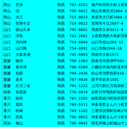
岡山
笠加
簡易
701-4252 瀬戸内市邑久町上笠加
岡山
沼
簡易
709-0621 岡山市東区沼1064-1
岡山
大江
簡易
715-0023 井原市大江町3466-2
岡山
笠岡今立
簡易
714-0022 笠岡市今立2607-4
山口
徳山久米
簡易
745-0801 周南市久米3411-9
山口
浮島
簡易
742-2801 大島郡周防大島町浮島
山口
河内神
簡易
754-0894 山口市佐山389-15
山口
山口陶
簡易
754-0891 山口市陶2944-16
山口
大島本浦
簡易
745-0803 周南市大島1072
愛媛
楠河
簡易
799-1303 西条市河原津甲503-
愛媛
喜木津
簡易
796-0204 八幡浜市保内町喜木津2
愛媛
別府
簡易
799-2436 松山市河野別府414-
愛媛
岩木
簡易
797-0026 西予市岩木1501
愛媛
久万二名
簡易
791-1222 上浮穴郡久万高原町二
徳島
知恵島
簡易
776-0014 吉野川市鴨島町知恵島
香川
枌所
簡易
761-2202 綾歌郡綾川町枌所西甲
香川
買田
簡易
769-0311 仲多度郡まんのう町買
香川
松崎
簡易
769-1102 三豊市詫間町松崎278
香川
四条
簡易
766-0022 仲多度郡まんのう町
高知
楠山
簡易
788-0042 宿毛市橋上町楠山ヤシ