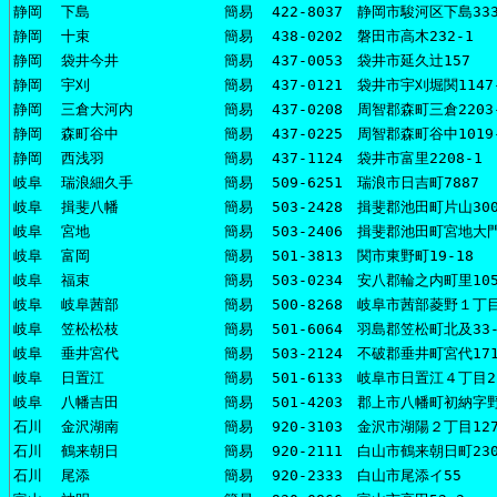
静岡
下島
簡易
422-8037 静岡市駿河区下島33
静岡
十束
簡易
438-0202 磐田市高木232-1
静岡
袋井今井
簡易
437-0053 袋井市延久辻157
静岡
宇刈
簡易
437-0121 袋井市宇刈堀関1147
静岡
三倉大河内
簡易
437-0208 周智郡森町三倉2203
静岡
森町谷中
簡易
437-0225 周智郡森町谷中1019
静岡
西浅羽
簡易
437-1124 袋井市富里2208-1
岐阜
瑞浪細久手
簡易
509-6251 瑞浪市日吉町7887
岐阜
揖斐八幡
簡易
503-2428 揖斐郡池田町片山30
岐阜
宮地
簡易
503-2406 揖斐郡池田町宮地大門
岐阜
富岡
簡易
501-3813 関市東野町19-18
岐阜
福束
簡易
503-0234 安八郡輪之内町里105
岐阜
岐阜茜部
簡易
500-8268 岐阜市茜部菱野１丁目
岐阜
笠松松枝
簡易
501-6064 羽島郡笠松町北及33-
岐阜
垂井宮代
簡易
503-2124 不破郡垂井町宮代171
岐阜
日置江
簡易
501-6133 岐阜市日置江４丁目2
岐阜
八幡吉田
簡易
501-4203 郡上市八幡町初納字野
石川
金沢湖南
簡易
920-3103 金沢市湖陽２丁目12
石川
鶴来朝日
簡易
920-2111 白山市鶴来朝日町23
石川
尾添
簡易
920-2333 白山市尾添イ55