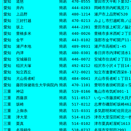
愛知
道慈
簡易
470-0555 豊田市大平町下栗32-
愛知
井内
簡易
444-0203 岡崎市井内町風見71
愛知
上品野
簡易
480-1214 瀬戸市上品野町520
愛知
三好打越
簡易
470-0213 みよし市打越町島ノ山
愛知
坂上
簡易
444-2201 豊田市坂上町宮ノ脇2
愛知
豊橋多米
簡易
440-0026 豊橋市多米西町２丁目
愛知
金平
簡易
443-0102 蒲郡市金平町開戸11-
愛知
瀬戸本地
簡易
489-0931 瀬戸市高根町1-45
愛知
内津
簡易
480-0301 春日井市内津町清水1
愛知
安城篠目
簡易
446-0072 安城市住吉町２丁目
愛知
稲沢大塚
簡易
492-8212 稲沢市小沢４丁目14-
愛知
知立西丘
簡易
472-0021 知立市逢妻町西栄8-1
愛知
犬山長者町
簡易
484-0041 犬山市長者町１丁目1
愛知
藤田保健衛生大学病院内
簡易
470-1101 豊明市沓掛町田楽ヶ窪
三重
神辺
簡易
519-0166 亀山市布気町801-1
三重
西藤原
簡易
511-0517 いなべ市藤原町大貝戸
三重
坂崎
簡易
517-0212 志摩市磯部町坂崎46
三重
上御糸
簡易
515-0331 多気郡明和町佐田北出
三重
津大里
簡易
514-0125 津市大里窪田町北一色
三重
栗真
簡易
514-0102 津市栗真町屋町1613
三重
名張錦生
簡易
518-0737 名張市安部田2991