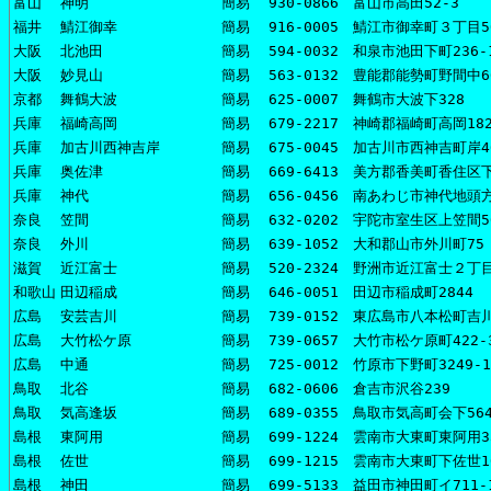
富山
神明
簡易
930-0866 富山市高田52-3
福井
鯖江御幸
簡易
916-0005 鯖江市御幸町３丁目5
大阪
北池田
簡易
594-0032 和泉市池田下町236-
大阪
妙見山
簡易
563-0132 豊能郡能勢町野間中6
京都
舞鶴大波
簡易
625-0007 舞鶴市大波下328
兵庫
福崎高岡
簡易
679-2217 神崎郡福崎町高岡182
兵庫
加古川西神吉岸
簡易
675-0045 加古川市西神吉町岸4
兵庫
奥佐津
簡易
669-6413 美方郡香美町香住区下
兵庫
神代
簡易
656-0456 南あわじ市神代地頭方
奈良
笠間
簡易
632-0202 宇陀市室生区上笠間5
奈良
外川
簡易
639-1052 大和郡山市外川町75
滋賀
近江富士
簡易
520-2324 野洲市近江富士２丁目
和歌山
田辺稲成
簡易
646-0051 田辺市稲成町2844
広島
安芸吉川
簡易
739-0152 東広島市八本松町吉川
広島
大竹松ケ原
簡易
739-0657 大竹市松ケ原町422-
広島
中通
簡易
725-0012 竹原市下野町3249-1
鳥取
北谷
簡易
682-0606 倉吉市沢谷239
鳥取
気高逢坂
簡易
689-0355 鳥取市気高町会下56
島根
東阿用
簡易
699-1224 雲南市大東町東阿用33
島根
佐世
簡易
699-1215 雲南市大東町下佐世10
島根
神田
簡易
699-5133 益田市神田町イ711-