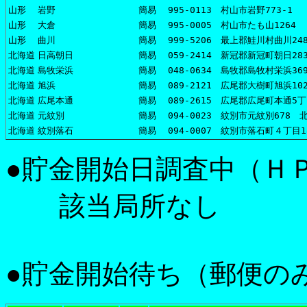
山形
岩野
簡易
995-0113 村山市岩野773-1
山形
大倉
簡易
995-0005 村山市たも山1264
山形
曲川
簡易
999-5206 最上郡鮭川村曲川248
北海道
日高朝日
簡易
059-2414 新冠郡新冠町朝日28
北海道
島牧栄浜
簡易
048-0634 島牧郡島牧村栄浜369
北海道
旭浜
簡易
089-2121 広尾郡大樹町旭浜102
北海道
広尾本通
簡易
089-2615 広尾郡広尾町本通5丁
北海道
元紋別
簡易
094-0023 紋別市元紋別678
北海道
紋別落石
簡易
094-0007 紋別市落石町４丁目1
●貯金開始日調査中（Ｈ
該当局所なし
●貯金開始待ち（郵便の