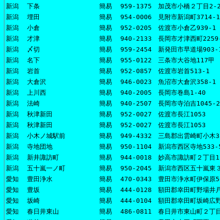
新潟
下条
簡易
959-1375 加茂市小橋２丁目2-
新潟
埋田
簡易
954-0006 見附市新潟町3714-1
新潟
小倉
簡易
952-0205 佐渡市小倉乙939-1
新潟
才津
簡易
940-2133 長岡市才津西町2259
新潟
〆切
簡易
959-2454 新発田市早道場903-
新潟
名下
簡易
955-0122 三条市大谷地117甲
新潟
岩首
簡易
952-0857 佐渡市岩首513-1
新潟
大倉沢
簡易
946-0023 魚沼市大倉沢358-1
新潟
上川西
簡易
940-2005 長岡市巻島1-40
新潟
法崎
簡易
940-2507 長岡市寺泊吉1045-2
新潟
秋津新田
簡易
952-0027 佐渡市長江1053
新潟
秋津新田
簡易
952-0027 佐渡市長江1053
新潟
小木ノ城駅前
簡易
949-4332 三島郡出雲崎町小木35
新潟
寺地団地
簡易
950-1104 新潟市西区寺地533-
新潟
新井諏訪町
簡易
944-0018 妙高市諏訪町２丁目1
新潟
五十嵐一ノ町
簡易
950-2045 新潟市西区五十嵐東３
愛知
豊田浄水
簡易
470-0343 豊田市浄水町伊保原5
愛知
豊坂
簡易
444-0128 額田郡幸田町野場井戸
愛知
坂崎
簡易
444-0104 額田郡幸田町坂崎広野
愛知
春日井東山
簡易
486-0811 春日井市東山町２丁目