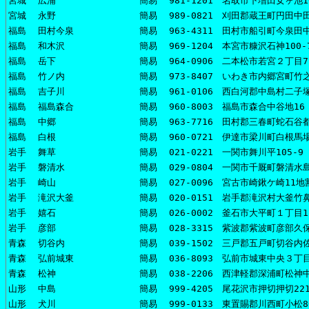
宮城
広浦
簡易
981-1201 名取市下増田女ヶ池10
宮城
永野
簡易
989-0821 刈田郡蔵王町円田中田
福島
田村今泉
簡易
963-4311 田村市船引町今泉田中
福島
和木沢
簡易
969-1204 本宮市糠沢石神100-
福島
岳下
簡易
964-0906 二本松市若宮２丁目7
福島
竹ノ内
簡易
973-8407 いわき市内郷宮町竹之
福島
吉子川
簡易
961-0106 西白河郡中島村二子塚
福島
福島森合
簡易
960-8003 福島市森合中谷地16
福島
中郷
簡易
963-7716 田村郡三春町蛇石谷都
福島
白根
簡易
960-0721 伊達市梁川町白根馬場
岩手
舞草
簡易
021-0221 一関市舞川平105-9
岩手
磐清水
簡易
029-0804 一関市千厩町磐清水島
岩手
崎山
簡易
027-0096 宮古市崎鍬ケ崎11地割
岩手
滝沢大釜
簡易
020-0151 岩手郡滝沢村大釜竹鼻
岩手
嬉石
簡易
026-0002 釜石市大平町１丁目1
岩手
彦部
簡易
028-3315 紫波郡紫波町彦部久保
青森
切谷内
簡易
039-1502 三戸郡五戸町切谷内
青森
弘前城東
簡易
036-8093 弘前市城東中央３丁目
青森
松神
簡易
038-2206 西津軽郡深浦町松神中
山形
中島
簡易
999-4205 尾花沢市押切押切221
山形
犬川
簡易
999-0133 東置賜郡川西町小松8