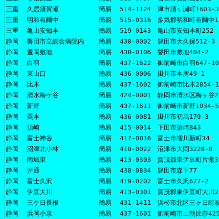
三重
久居須賀瀬
簡易
514-1124 津市須ヶ瀬町1603-3
三重
明和有爾中
簡易
515-0316 多気郡明和町有爾中1
三重
亀山安知本
簡易
519-0143 亀山市安知本町252
静岡
磐田市立総合病院内
簡易
438-0002 磐田市大久保512
静岡
豊岡敷地
簡易
438-0106 磐田市敷地404-2
静岡
白羽
簡易
437-1622 御前崎市白羽647-10
静岡
東山口
簡易
436-0006 掛川市本所49-1
静岡
比木
簡易
437-1602 御前崎市比木2854-1
静岡
清水梅ケ谷
簡易
424-0001 静岡市清水区梅ヶ谷2
静岡
新野
簡易
437-1611 御前崎市新野1034-5
静岡
粟本
簡易
436-0081 掛川市初馬179-3
静岡
須崎
簡易
415-0014 下田市須崎843
静岡
富士神谷
簡易
417-0816 富士市増川新町34
静岡
沼津北小林
簡易
410-0022 沼津市大岡3228-8
静岡
南城東
簡易
413-0303 賀茂郡東伊豆町片瀬3
静岡
井通
簡易
438-0834 磐田市森下77
静岡
富士久沢
簡易
419-0202 富士市久沢677-2
静岡
伊豆大川
簡易
413-0301 賀茂郡東伊豆町大川25
静岡
三ケ日長根
簡易
431-1411 浜松市北区三ヶ日町福
静岡
浜岡小泉
簡易
437-1601 御前崎市上朝比奈425