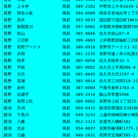
長野
上今井
簡易
389-2102 中野市上今井2639-1
長野
岡谷小萩
簡易
394-0089 岡谷市長地出早１丁目
長野
高木
簡易
393-0033 諏訪郡下諏訪町10616
長野
新開黒川
簡易
397-0002 木曽郡木曽町新開709
長野
前山
簡易
385-0046 佐久市前山67-9
長野
三日町
簡易
399-4603 上伊那郡箕輪町三日町
長野
長野アークス
簡易
380-0918 長野市アークス1-32
長野
共和
簡易
381-2235 長野市篠ノ井小松原23
長野
桜井
簡易
385-0056 佐久市桜井32-3
長野
平根
簡易
385-0002 佐久市上平尾806-4
長野
大沢
簡易
385-0045 佐久市大沢2197-4
長野
高瀬
簡易
385-0014 佐久市三河田518-11
長野
倉科
簡易
387-0004 千曲市倉科1703-4
長野
信濃平
簡易
389-2414 飯山市常盤5506
長野
長野上松
簡易
380-0802 長野市上松３丁目25-
新潟
升潟
簡易
959-0415 新潟市西蒲区大潟186
新潟
下黒川
簡易
949-3233 上越市柿崎区柳ケ崎階
新潟
八幡
簡易
952-1313 佐渡市八幡町102
新潟
北谷
簡易
954-0037 見附市椿澤町1775-1
新潟
日越
簡易
940-2031 長岡市宝地町505-2