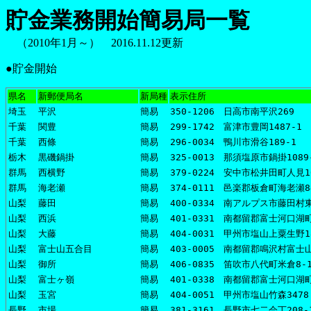
貯金業務開始簡易局一覧
（2010年1月～） 2016.11.12更新
●貯金開始
県名
新郵便局名
新局種
表示住所
埼玉
平沢
簡易
350-1206 日高市南平沢269
千葉
関豊
簡易
299-1742 富津市豊岡1487-1
千葉
西條
簡易
296-0034 鴨川市滑谷189-1
栃木
黒磯鍋掛
簡易
325-0013 那須塩原市鍋掛1089
群馬
西横野
簡易
379-0224 安中市松井田町人見10
群馬
海老瀬
簡易
374-0111 邑楽郡板倉町海老瀬8
山梨
藤田
簡易
400-0334 南アルプス市藤田村東
山梨
西浜
簡易
401-0331 南都留郡富士河口湖町
山梨
大藤
簡易
404-0031 甲州市塩山上粟生野18
山梨
富士山五合目
簡易
403-0005 南都留郡鳴沢村富士山
山梨
御所
簡易
406-0835 笛吹市八代町米倉8-
山梨
富士ヶ嶺
簡易
401-0338 南都留郡富士河口湖町
山梨
玉宮
簡易
404-0051 甲州市塩山竹森3478
長野
市場
簡易
381-3161 長野市七二会丁208-