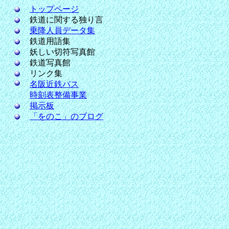
トップページ
鉄道に関する独り言
乗降人員データ集
鉄道用語集
妖しい切符写真館
鉄道写真館
リンク集
名阪近鉄バス
時刻表整備事業
掲示板
「をのこ」のブログ