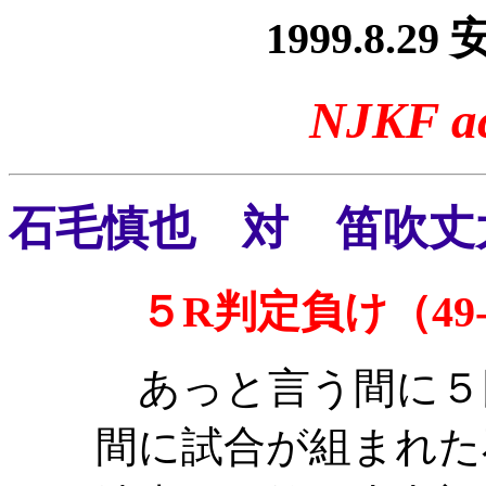
1999.8.
NJKF
a
石毛慎也 対 笛吹丈
５R判定負け（49-5
あっと言う間に５
間に試合が組まれた