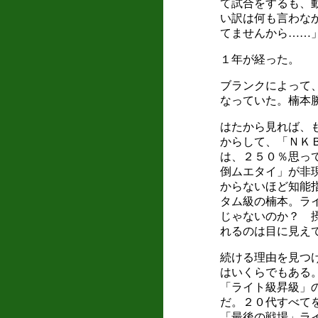
て試合をするも、
い訳は何も言わな
てませんから……
１年が経った。
ブランクによって
なっていた。楠本
はたから見れば、
からして、「ＮＫ
は、２５０％思っ
倒ムエタイ」が非
からないほど知能
タム級の楠本。ラ
じゃないのか？ 
れるのは目に見え
続ける理由を見つ
はいくらでもある
「ライト級昇級」
だ。２０代すべて
「最後の戦場」ラ