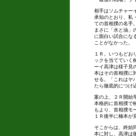
相手はソムチャー
承知のとおり、私
ての首相撲の名手
まさに「水と油」
に面白い試合にな
ことがなかった。
１Ｒ。いつもどお
ックを当てていく
ーイ高津は様子見
本はその首相撲に
せる。「これはヤ
たら徹底的につけ
案の上、２Ｒ開始
本格的に首相撲で
もより、首相撲モ
１Ｒ後半に楠本が
そこからは、終始
本に対し、高津は