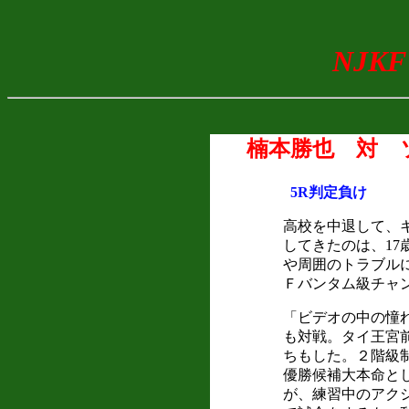
NJKF
楠本勝也 対 
5R判定負け
高校を中退して、
してきたのは、17
や周囲のトラブル
Ｆバンタム級チャ
「ビデオの中の憧
も対戦。タイ王宮
ちもした。２階級
優勝候補大本命と
が、練習中のアク