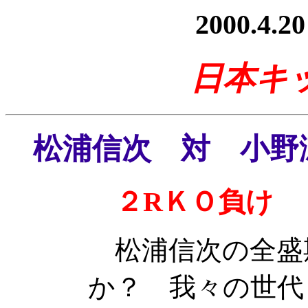
2000.4
日本キ
松浦信次 対 小野
２RＫＯ負け
松浦信次の全盛
か？ 我々の世代