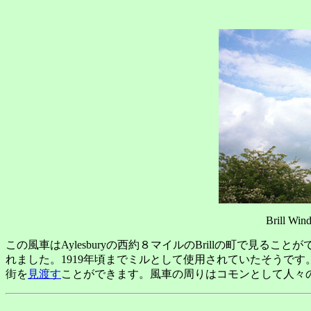
Brill Win
この風車はAylesburyの西約８マイルのBrillの町で見るこ
れました。1919年頃までミルとして使用されていたそうです
街を
見渡す
ことができます。風車の周りはコモンとして人々