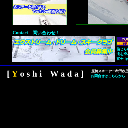
Contact 問い合わせ！
信じら
滝を滑
富士山
[
Y
o s h i W a d a ]
冒険スキーヤー和田好
お問合せはこちらから