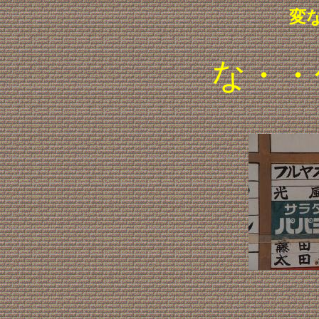
変
な・・