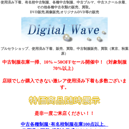
使用済み下着、有名校中古制服、各種中古制服、中古ブルマ、中古スクール水着、
その他各種中古衣類の販売、買取。
DVD販売,画像販売,オリジナルDVD等の販売
ブルセラショップ、使用済み下着、販売、買取、中古制服販売、買取（東京、秋葉
原）
中古制服在庫一掃、10%～50OFFセール開催中！（対象制服
70%以上）
店頭でしか購入できない激レア使用済み下着も多数ございま
す。
是非一度ご来店ください！！
中古各種制服･有名校制服在庫100点以上、