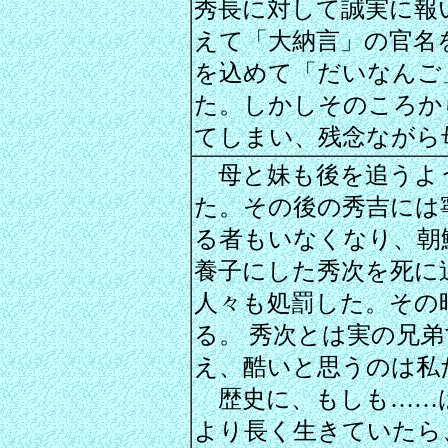
秀長に対して誠実に報
えて「大納言」の官名
を込めて「だいなんご
た。しかしそのころか
てしまい、残念ながら
母と妹も後を追うよ
た。その後の秀吉には
る者もいなくなり、朝
養子にした秀次を死に
人々も処罰した。その
る。 秀次とは実の兄
え、酷いと思うのは私
歴史に、もしも……
より長く生きていたら