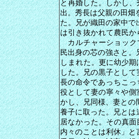
と再婚した。しかし、
出。秀長は父親の田畑
た。兄が織田の家中で
は引き抜かれて農民か
カルチャーショック
民出身の芯の強さと。
しまれた。更に幼少期
した。兄の黒子として
長の命令であっちこっ
役として妻の寧々や側
かし、兄同様、妻との
養子に取った。兄とは
居なかった。その真面
内々のことは利休」と