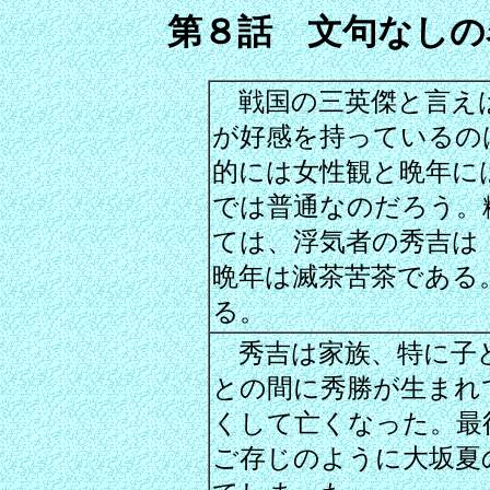
第８話 文句なしの
戦国の三英傑と言えば
が好感を持っているの
的には女性観と晩年に
では普通なのだろう。
ては、浮気者の秀吉は
晩年は滅茶苦茶である
る。
秀吉は家族、特に子
との間に秀勝が生まれ
くして亡くなった。最
ご存じのように大坂夏