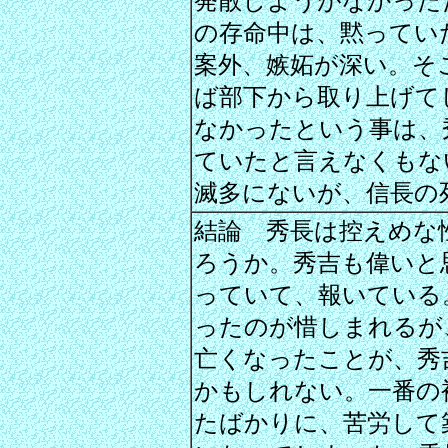
発散しようがなかった
の存命中は、黙ってい
案外、嫉妬が深い。そ
ば部下から取り上げて
なかったという事は、
ていたと言えなくもな
滅多にないが、信長の
結論 秀長は控えめな
ろうか。秀吉も偉いと
っていて、報いている
ったのが惜しまれるが
亡くなったことが、秀
かもしれない。一番の
たばかりに、苦労して