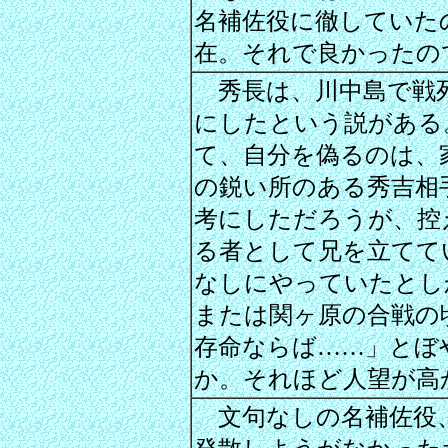
名補佐役に徹していた
在。それで良かったの
秀長は、川中島で戦
にしたという説がある
て、自分を偽るのは、
の鋭い所のある秀吉相
考にしただろうが、控
る者として兄を立てて
なしにやっていたとし
または関ヶ原の合戦の
存命ならば……」とぼ
か。それほど人望が高
文句なしの名補佐役