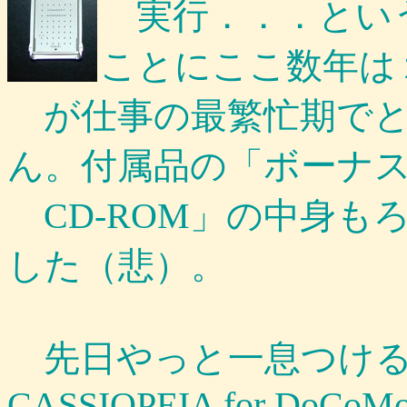
実行．．．とい
ことにここ数年は
が仕事の最繁忙期でと
ん。付属品の「ボーナ
CD-ROM」の中身も
した（悲）。
先日やっと一息つける
CASSIOPEIA for DoCoM