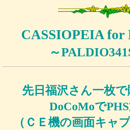
CASSIOPEIA f
～PALDIO3
先日福沢さん一枚で購入し
DoCoMoでP
（ＣＥ機の画面キャ