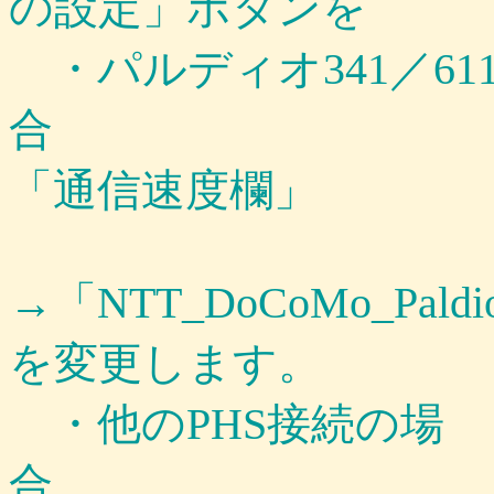
の設定」ボタンを
・パルディオ341／61
「通信速度欄」
→「NTT_DoCoMo_Paldio
を
変更します。
・他のPHS接続の場
合 