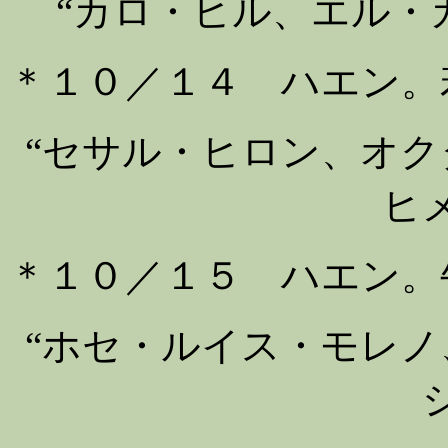
“カロ・ヒル、エル・
＊１０／１４ ハエン。
“セサル・ヒロン、オ
ヒ
＊１０／１５ ハエン。
“ホセ・ルイス・モレ