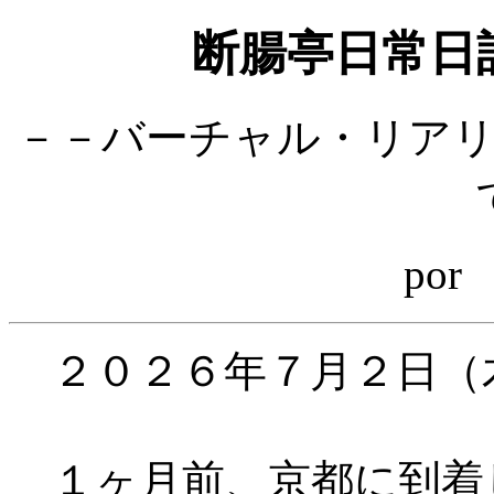
断腸亭日常
－－バーチャル・リア
po
２０２６年７月２日（
１ヶ月前、京都に到着