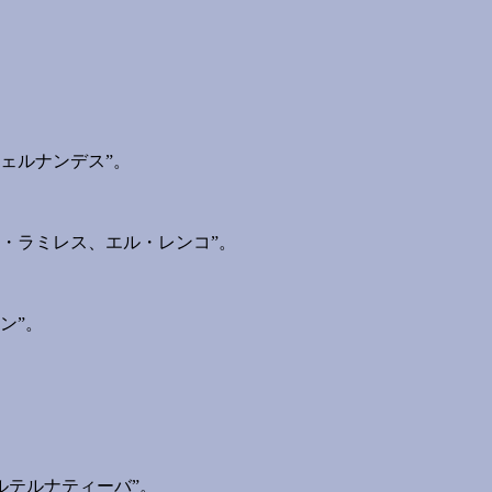
ェルナンデス”。
・ラミレス、エル・レンコ”。
ン”。
ルテルナティーバ”。