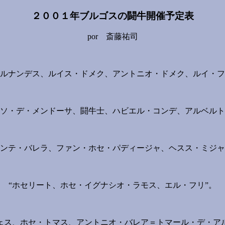
２００１年ブルゴスの闘牛開催予定表
por 斎藤祐司
エルナンデス、ルイス・ドメク、アントニオ・ドメク、ルイ・フ
モソ・デ・メンドーサ、闘牛士、ハビエル・コンデ、アルベルト
センテ・バレラ、ファン・ホセ・パディージャ、ヘスス・ミジャ
“ホセリート、ホセ・イグナシオ・ラモス、エル・フリ”。
ェス、ホセ・トマス、アントニオ・バレア＝トマール・デ・ア