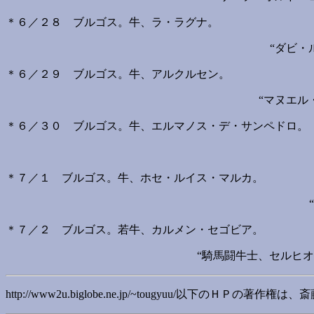
＊６／２８ ブルゴス。牛、ラ・ラグナ。
“ダビ・
＊６／２９ ブルゴス。牛、アルクルセン。
“マヌエル
＊６／３０ ブルゴス。牛、エルマノス・デ・サンペドロ。
＊７／１ ブルゴス。牛、ホセ・ルイス・マルカ。
＊７／２ ブルゴス。若牛、カルメン・セゴビア。
“騎馬闘牛士、セルヒ
http://www2u.biglobe.ne.jp/~tougyuu/以