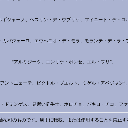
ルギジャーノ、ヘスリン・デ・ウブリケ、フィニート・デ・コ
・カバジェーロ、エウヘニオ・デ・モラ、モランテ・デ・ラ・
“アルミジータ、エンリケ・ポンセ、エル・フリ”。
“アントニェーテ、ビクトル・プエルト、ミゲル・アベジャン”
オ・ドミンゲス、見習い闘牛士、ホロチョ、パキロ・チコ、ファ
下のＨＰの著作権は、斎藤祐司のものです。勝手に転載、または使用することを禁止