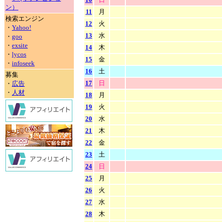
ン）
11
月
検索エンジン
12
火
・
Yahoo!
13
水
・
goo
・
exsite
14
木
・
lycos
15
金
・
infoseek
16
土
募集
17
日
・
広告
・
人材
18
月
19
火
20
水
21
木
22
金
23
土
24
日
25
月
26
火
27
水
28
木