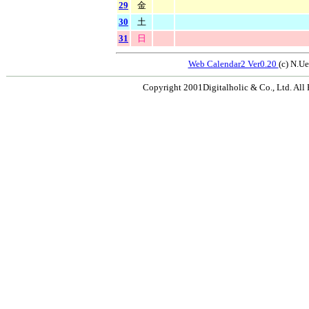
29
金
30
土
31
日
Web Calendar2 Ver0.20
(c) N.
Copyright 2001Digitalholic & Co., Ltd. All