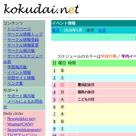
コンテンツ
イベント情報
・
トップページ
先月
2026年5月
来月
今月
・
サークル情報トップ
・
サークル情報登録
・
サークル情報変更
・
サークル掲示板
・
サークルスケジュー
スケジュールのカラーは
学校行事
／
学内イ
ル表
日
曜日
時間
・
学部掲示板
1
金
・
イベント情報
2
土
・
学部サイト情報
・
リンク集
3
日
憲法記念日
サポート
4
月
国民の休日
・
サポート掲示板
5
火
こどもの日
・
メールによるお問合
せ
6
水
Daily clicks
7
木
・
News(nikkei net)
8
金
・
Weather(CWW)
9
土
・
Sports(nikkansports)
・
TV(ザテレビジョ
10
日