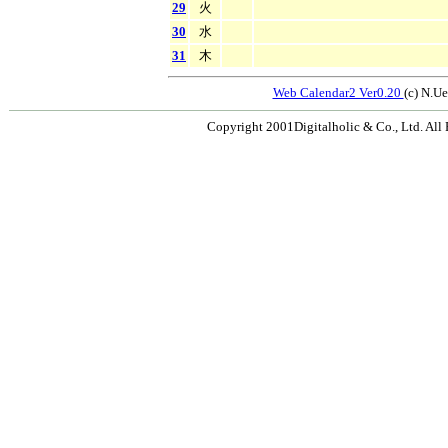
29
火
30
水
31
木
Web Calendar2 Ver0.20
(c) N.
Copyright 2001Digitalholic & Co., Ltd. All