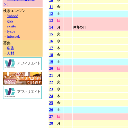
ン）
11
金
検索エンジン
12
土
・
Yahoo!
13
日
・
goo
・
exsite
14
月
体育の日
・
lycos
15
火
・
infoseek
16
水
募集
17
木
・
広告
・
人材
18
金
19
土
20
日
21
月
22
火
23
水
24
木
25
金
26
土
27
日
28
月