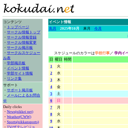
コンテンツ
イベント情報
・
トップページ
先月
2025年10月
来月
今月
・
サークル情報トップ
・
サークル情報登録
・
サークル情報変更
・
サークル掲示板
・
サークルスケジュー
スケジュールのカラーは
学校行事
／
学内イ
ル表
日
曜日
時間
・
学部掲示板
1
火
・
イベント情報
2
水
・
学部サイト情報
・
リンク集
3
木
サポート
4
金
・
サポート掲示板
5
土
・
メールによるお問合
せ
6
日
Daily clicks
7
月
・
News(nikkei net)
8
火
・
Weather(CWW)
9
水
・
Sports(nikkansports)
・
TV(ザテレビジョ
10
木