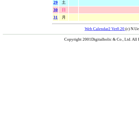
29
土
30
日
31
月
Web Calendar2 Ver0.20
(c) N.
Copyright 2001Digitalholic & Co., Ltd. All