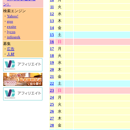
ン）
11
火
検索エンジン
12
水
・
Yahoo!
13
木
・
goo
・
exsite
14
金
・
lycos
15
土
・
infoseek
16
日
募集
17
月
・
広告
・
人材
18
火
19
水
20
木
21
金
22
土
23
日
24
月
25
火
26
水
27
木
28
金