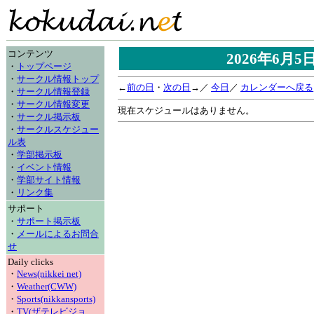
コンテンツ
2026年6月
・
トップページ
・
サークル情報トップ
←
前の日
・
次の日
→／
今日
／
カレンダーへ戻る
・
サークル情報登録
・
サークル情報変更
現在スケジュールはありません。
・
サークル掲示板
・
サークルスケジュー
ル表
・
学部掲示板
・
イベント情報
・
学部サイト情報
・
リンク集
サポート
・
サポート掲示板
・
メールによるお問合
せ
Daily clicks
・
News(nikkei net)
・
Weather(CWW)
・
Sports(nikkansports)
・
TV(ザテレビジョ