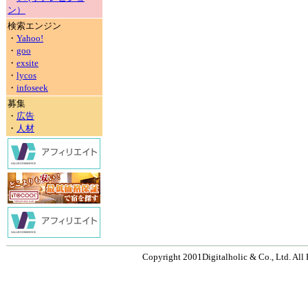
ン）
検索エンジン
・
Yahoo!
・
goo
・
exsite
・
lycos
・
infoseek
募集
・
広告
・
人材
Copyright 2001Digitalholic & Co., Ltd. All