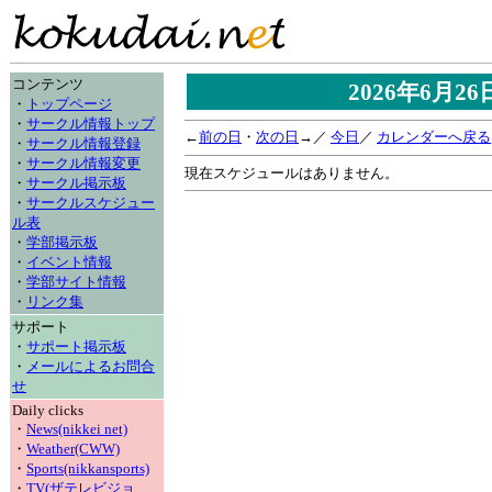
コンテンツ
2026年6月2
・
トップページ
・
サークル情報トップ
←
前の日
・
次の日
→／
今日
／
カレンダーへ戻る
・
サークル情報登録
・
サークル情報変更
現在スケジュールはありません。
・
サークル掲示板
・
サークルスケジュー
ル表
・
学部掲示板
・
イベント情報
・
学部サイト情報
・
リンク集
サポート
・
サポート掲示板
・
メールによるお問合
せ
Daily clicks
・
News(nikkei net)
・
Weather(CWW)
・
Sports(nikkansports)
・
TV(ザテレビジョ