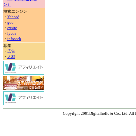
ン）
検索エンジン
・
Yahoo!
・
goo
・
exsite
・
lycos
・
infoseek
募集
・
広告
・
人材
Copyright 2001Digitalholic & Co., Ltd. All