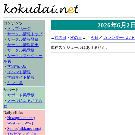
コンテンツ
2026年6月
・
トップページ
・
サークル情報トップ
←
前の日
・
次の日
→／
今日
／
カレンダーへ戻る
・
サークル情報登録
・
サークル情報変更
現在スケジュールはありません。
・
サークル掲示板
・
サークルスケジュー
ル表
・
学部掲示板
・
イベント情報
・
学部サイト情報
・
リンク集
サポート
・
サポート掲示板
・
メールによるお問合
せ
Daily clicks
・
News(nikkei net)
・
Weather(CWW)
・
Sports(nikkansports)
・
TV(ザテレビジョ