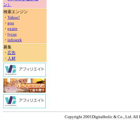
ン）
検索エンジン
・
Yahoo!
・
goo
・
exsite
・
lycos
・
infoseek
募集
・
広告
・
人材
Copyright 2001Digitalholic & Co., Ltd. All