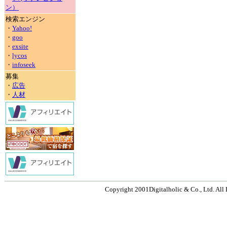
ン）
検索エンジン
・
Yahoo!
・
goo
・
exsite
・
lycos
・
infoseek
募集
・
広告
・
人材
Copyright 2001Digitalholic & Co., Ltd. All