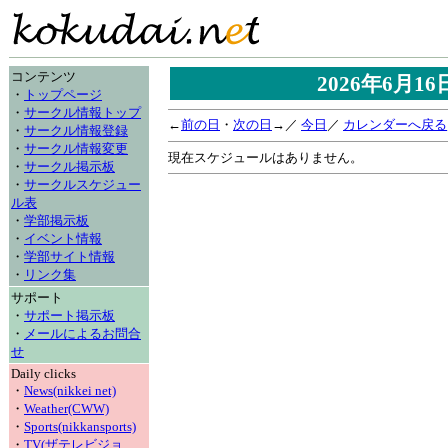
コンテンツ
2026年6月1
・
トップページ
・
サークル情報トップ
←
前の日
・
次の日
→／
今日
／
カレンダーへ戻る
・
サークル情報登録
・
サークル情報変更
現在スケジュールはありません。
・
サークル掲示板
・
サークルスケジュー
ル表
・
学部掲示板
・
イベント情報
・
学部サイト情報
・
リンク集
サポート
・
サポート掲示板
・
メールによるお問合
せ
Daily clicks
・
News(nikkei net)
・
Weather(CWW)
・
Sports(nikkansports)
・
TV(ザテレビジョ