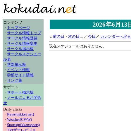
コンテンツ
2026年6月1
・
トップページ
・
サークル情報トップ
←
前の日
・
次の日
→／
今日
／
カレンダーへ戻る
・
サークル情報登録
・
サークル情報変更
現在スケジュールはありません。
・
サークル掲示板
・
サークルスケジュー
ル表
・
学部掲示板
・
イベント情報
・
学部サイト情報
・
リンク集
サポート
・
サポート掲示板
・
メールによるお問合
せ
Daily clicks
・
News(nikkei net)
・
Weather(CWW)
・
Sports(nikkansports)
・
TV(ザテレビジョ