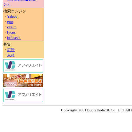
ン）
検索エンジン
・
Yahoo!
・
goo
・
exsite
・
lycos
・
infoseek
募集
・
広告
・
人材
Copyright 2001Digitalholic & Co., Ltd. All