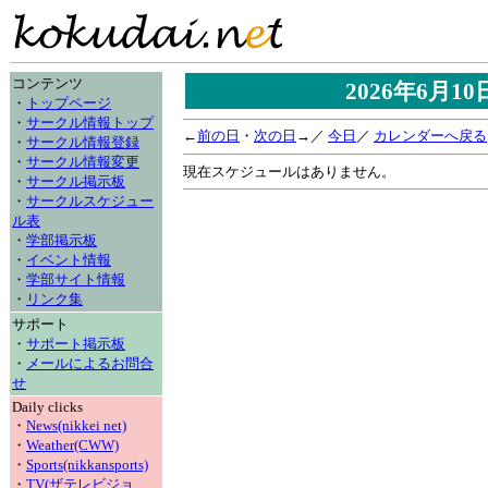
コンテンツ
2026年6月1
・
トップページ
・
サークル情報トップ
←
前の日
・
次の日
→／
今日
／
カレンダーへ戻る
・
サークル情報登録
・
サークル情報変更
現在スケジュールはありません。
・
サークル掲示板
・
サークルスケジュー
ル表
・
学部掲示板
・
イベント情報
・
学部サイト情報
・
リンク集
サポート
・
サポート掲示板
・
メールによるお問合
せ
Daily clicks
・
News(nikkei net)
・
Weather(CWW)
・
Sports(nikkansports)
・
TV(ザテレビジョ