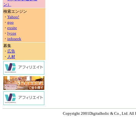
ン）
検索エンジン
・
Yahoo!
・
goo
・
exsite
・
lycos
・
infoseek
募集
・
広告
・
人材
Copyright 2001Digitalholic & Co., Ltd. All