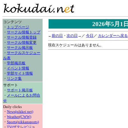
コンテンツ
2026年5月
・
トップページ
・
サークル情報トップ
←
前の日
・
次の日
→／
今日
／
カレンダーへ戻る
・
サークル情報登録
・
サークル情報変更
現在スケジュールはありません。
・
サークル掲示板
・
サークルスケジュー
ル表
・
学部掲示板
・
イベント情報
・
学部サイト情報
・
リンク集
サポート
・
サポート掲示板
・
メールによるお問合
せ
Daily clicks
・
News(nikkei net)
・
Weather(CWW)
・
Sports(nikkansports)
・
TV(ザテレビジョ