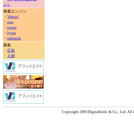
ン）
検索エンジン
・
Yahoo!
・
goo
・
exsite
・
lycos
・
infoseek
募集
・
広告
・
人材
Copyright 2001Digitalholic & Co., Ltd. All