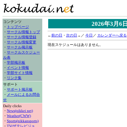
コンテンツ
2026年3月
・
トップページ
・
サークル情報トップ
←
前の日
・
次の日
→／
今日
／
カレンダーへ戻る
・
サークル情報登録
・
サークル情報変更
現在スケジュールはありません。
・
サークル掲示板
・
サークルスケジュー
ル表
・
学部掲示板
・
イベント情報
・
学部サイト情報
・
リンク集
サポート
・
サポート掲示板
・
メールによるお問合
せ
Daily clicks
・
News(nikkei net)
・
Weather(CWW)
・
Sports(nikkansports)
・
TV(ザテレビジョ