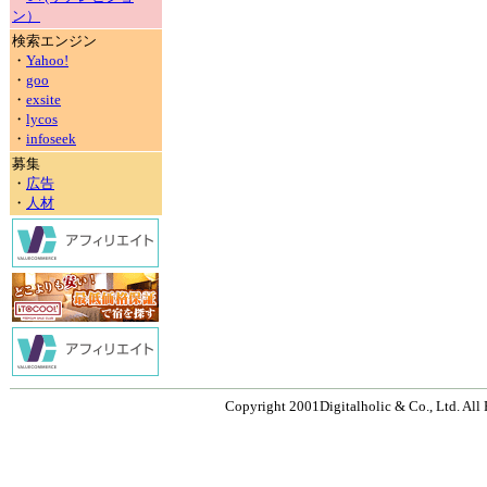
ン）
検索エンジン
・
Yahoo!
・
goo
・
exsite
・
lycos
・
infoseek
募集
・
広告
・
人材
Copyright 2001Digitalholic & Co., Ltd. All