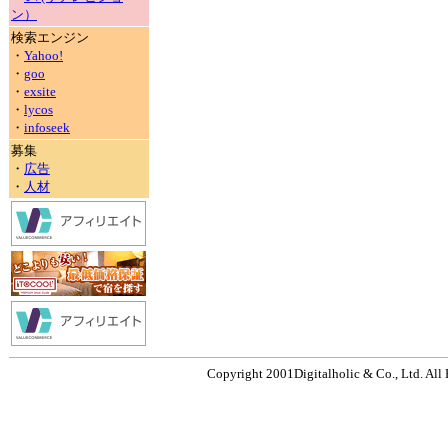
ン）
検索エンジン
・
Yahoo!
・
goo
・
exsite
・
lycos
・
infoseek
募集
・
広告
・
人材
Copyright 2001Digitalholic & Co., Ltd. All