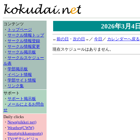
コンテンツ
2026年3月
・
トップページ
・
サークル情報トップ
←
前の日
・
次の日
→／
今日
／
カレンダーへ戻る
・
サークル情報登録
・
サークル情報変更
現在スケジュールはありません。
・
サークル掲示板
・
サークルスケジュー
ル表
・
学部掲示板
・
イベント情報
・
学部サイト情報
・
リンク集
サポート
・
サポート掲示板
・
メールによるお問合
せ
Daily clicks
・
News(nikkei net)
・
Weather(CWW)
・
Sports(nikkansports)
・
TV(ザテレビジョ