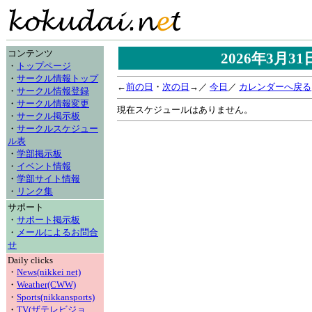
コンテンツ
2026年3月3
・
トップページ
・
サークル情報トップ
←
前の日
・
次の日
→／
今日
／
カレンダーへ戻る
・
サークル情報登録
・
サークル情報変更
現在スケジュールはありません。
・
サークル掲示板
・
サークルスケジュー
ル表
・
学部掲示板
・
イベント情報
・
学部サイト情報
・
リンク集
サポート
・
サポート掲示板
・
メールによるお問合
せ
Daily clicks
・
News(nikkei net)
・
Weather(CWW)
・
Sports(nikkansports)
・
TV(ザテレビジョ