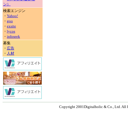
ン）
検索エンジン
・
Yahoo!
・
goo
・
exsite
・
lycos
・
infoseek
募集
・
広告
・
人材
Copyright 2001Digitalholic & Co., Ltd. All