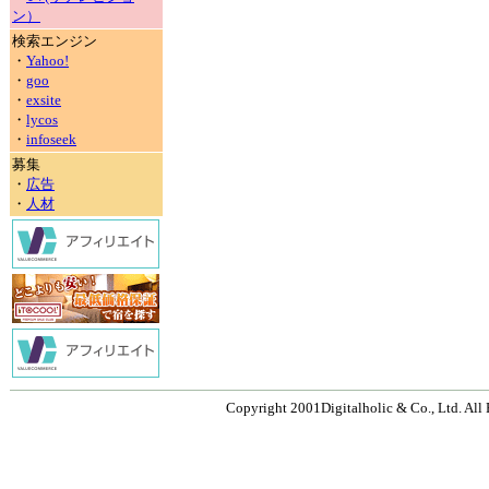
ン）
検索エンジン
・
Yahoo!
・
goo
・
exsite
・
lycos
・
infoseek
募集
・
広告
・
人材
Copyright 2001Digitalholic & Co., Ltd. All