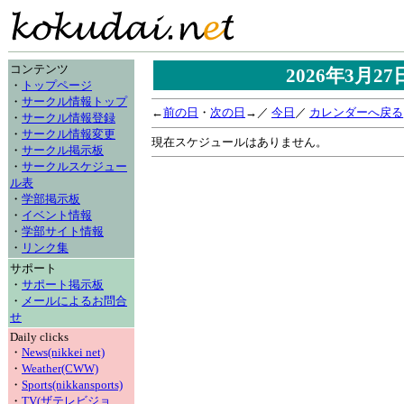
コンテンツ
2026年3月2
・
トップページ
・
サークル情報トップ
←
前の日
・
次の日
→／
今日
／
カレンダーへ戻る
・
サークル情報登録
・
サークル情報変更
現在スケジュールはありません。
・
サークル掲示板
・
サークルスケジュー
ル表
・
学部掲示板
・
イベント情報
・
学部サイト情報
・
リンク集
サポート
・
サポート掲示板
・
メールによるお問合
せ
Daily clicks
・
News(nikkei net)
・
Weather(CWW)
・
Sports(nikkansports)
・
TV(ザテレビジョ