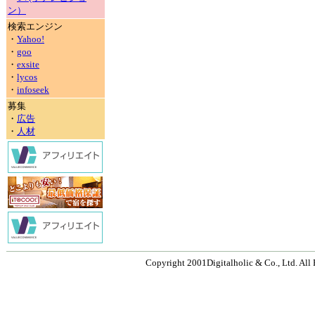
ン）
検索エンジン
・
Yahoo!
・
goo
・
exsite
・
lycos
・
infoseek
募集
・
広告
・
人材
Copyright 2001Digitalholic & Co., Ltd. All