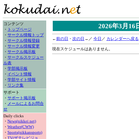
コンテンツ
2026年3月1
・
トップページ
・
サークル情報トップ
←
前の日
・
次の日
→／
今日
／
カレンダーへ戻る
・
サークル情報登録
・
サークル情報変更
現在スケジュールはありません。
・
サークル掲示板
・
サークルスケジュー
ル表
・
学部掲示板
・
イベント情報
・
学部サイト情報
・
リンク集
サポート
・
サポート掲示板
・
メールによるお問合
せ
Daily clicks
・
News(nikkei net)
・
Weather(CWW)
・
Sports(nikkansports)
・
TV(ザテレビジョ