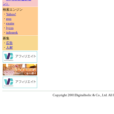
ン）
検索エンジン
・
Yahoo!
・
goo
・
exsite
・
lycos
・
infoseek
募集
・
広告
・
人材
Copyright 2001Digitalholic & Co., Ltd. All