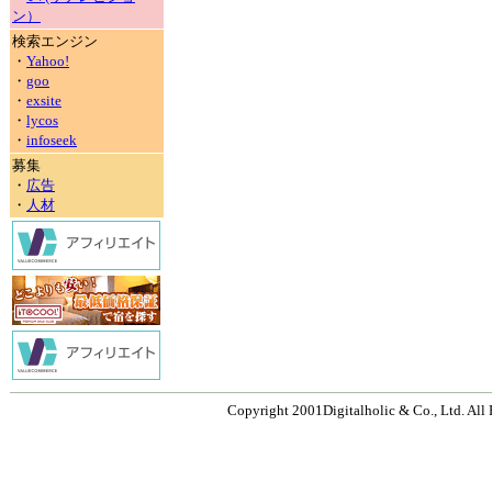
ン）
検索エンジン
・
Yahoo!
・
goo
・
exsite
・
lycos
・
infoseek
募集
・
広告
・
人材
Copyright 2001Digitalholic & Co., Ltd. All