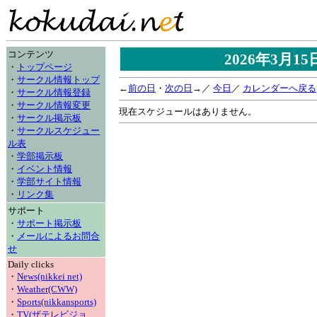
コンテンツ
2026年3月1
・
トップページ
・
サークル情報トップ
←
前の日
・
次の日
→／
今日
／
カレンダーへ戻る
・
サークル情報登録
・
サークル情報変更
現在スケジュールはありません。
・
サークル掲示板
・
サークルスケジュー
ル表
・
学部掲示板
・
イベント情報
・
学部サイト情報
・
リンク集
サポート
・
サポート掲示板
・
メールによるお問合
せ
Daily clicks
・
News(nikkei net)
・
Weather(CWW)
・
Sports(nikkansports)
・
TV(ザテレビジョ