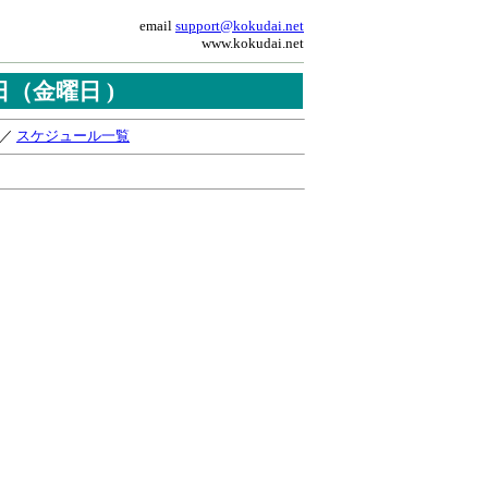
email
support@kokudai.net
www.kokudai.net
3日（金曜日 )
／
スケジュール一覧