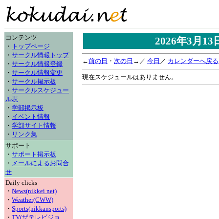
コンテンツ
2026年3月1
・
トップページ
・
サークル情報トップ
←
前の日
・
次の日
→／
今日
／
カレンダーへ戻る
・
サークル情報登録
・
サークル情報変更
現在スケジュールはありません。
・
サークル掲示板
・
サークルスケジュー
ル表
・
学部掲示板
・
イベント情報
・
学部サイト情報
・
リンク集
サポート
・
サポート掲示板
・
メールによるお問合
せ
Daily clicks
・
News(nikkei net)
・
Weather(CWW)
・
Sports(nikkansports)
・
TV(ザテレビジョ