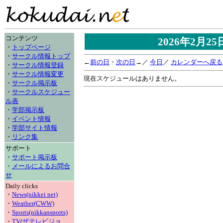
コンテンツ
2026年2月2
・
トップページ
・
サークル情報トップ
←
前の日
・
次の日
→／
今日
／
カレンダーへ戻る
・
サークル情報登録
・
サークル情報変更
現在スケジュールはありません。
・
サークル掲示板
・
サークルスケジュー
ル表
・
学部掲示板
・
イベント情報
・
学部サイト情報
・
リンク集
サポート
・
サポート掲示板
・
メールによるお問合
せ
Daily clicks
・
News(nikkei net)
・
Weather(CWW)
・
Sports(nikkansports)
・
TV(ザテレビジョ