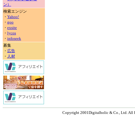
ン）
検索エンジン
・
Yahoo!
・
goo
・
exsite
・
lycos
・
infoseek
募集
・
広告
・
人材
Copyright 2001Digitalholic & Co., Ltd. All