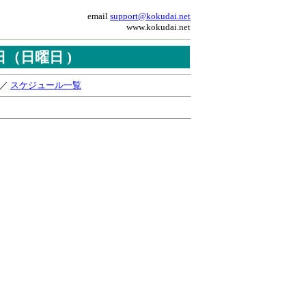
email
support@kokudai.net
www.kokudai.net
2日（日曜日 )
／
スケジュール一覧