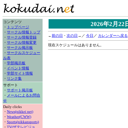
コンテンツ
2026年2月2
・
トップページ
・
サークル情報トップ
←
前の日
・
次の日
→／
今日
／
カレンダーへ戻る
・
サークル情報登録
・
サークル情報変更
現在スケジュールはありません。
・
サークル掲示板
・
サークルスケジュー
ル表
・
学部掲示板
・
イベント情報
・
学部サイト情報
・
リンク集
サポート
・
サポート掲示板
・
メールによるお問合
せ
Daily clicks
・
News(nikkei net)
・
Weather(CWW)
・
Sports(nikkansports)
・
TV(ザテレビジョ