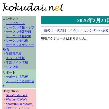
コンテンツ
2026年2月2
・
トップページ
・
サークル情報トップ
←
前の日
・
次の日
→／
今日
／
カレンダーへ戻る
・
サークル情報登録
・
サークル情報変更
現在スケジュールはありません。
・
サークル掲示板
・
サークルスケジュー
ル表
・
学部掲示板
・
イベント情報
・
学部サイト情報
・
リンク集
サポート
・
サポート掲示板
・
メールによるお問合
せ
Daily clicks
・
News(nikkei net)
・
Weather(CWW)
・
Sports(nikkansports)
・
TV(ザテレビジョ