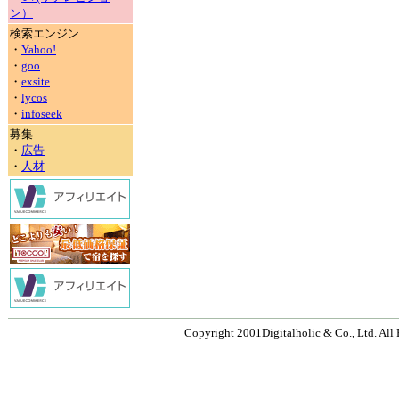
ン）
検索エンジン
・
Yahoo!
・
goo
・
exsite
・
lycos
・
infoseek
募集
・
広告
・
人材
Copyright 2001Digitalholic & Co., Ltd. All