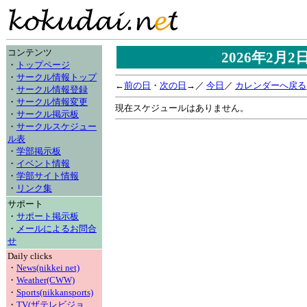
コンテンツ
2026年2月
・
トップページ
・
サークル情報トップ
←
前の日
・
次の日
→／
今日
／
カレンダーへ戻る
・
サークル情報登録
・
サークル情報変更
現在スケジュールはありません。
・
サークル掲示板
・
サークルスケジュー
ル表
・
学部掲示板
・
イベント情報
・
学部サイト情報
・
リンク集
サポート
・
サポート掲示板
・
メールによるお問合
せ
Daily clicks
・
News(nikkei net)
・
Weather(CWW)
・
Sports(nikkansports)
・
TV(ザテレビジョ