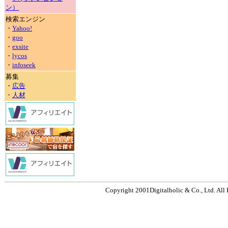
ン）
検索エンジン
・
Yahoo!
・
goo
・
exsite
・
lycos
・
infoseek
募集
・
広告
・
人材
Copyright 2001Digitalholic & Co., Ltd. All