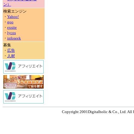
ン）
検索エンジン
・
Yahoo!
・
goo
・
exsite
・
lycos
・
infoseek
募集
・
広告
・
人材
Copyright 2001Digitalholic & Co., Ltd. All