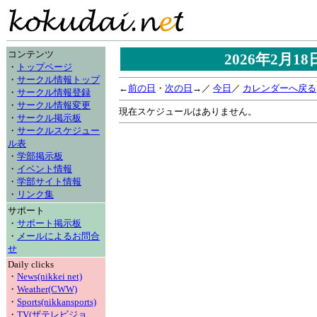
コンテンツ
2026年2月1
・
トップページ
・
サークル情報トップ
←
前の日
・
次の日
→／
今日
／
カレンダーへ戻る
・
サークル情報登録
・
サークル情報変更
現在スケジュールはありません。
・
サークル掲示板
・
サークルスケジュー
ル表
・
学部掲示板
・
イベント情報
・
学部サイト情報
・
リンク集
サポート
・
サポート掲示板
・
メールによるお問合
せ
Daily clicks
・
News(nikkei net)
・
Weather(CWW)
・
Sports(nikkansports)
・
TV(ザテレビジョ