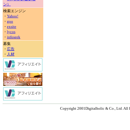
ン）
検索エンジン
・
Yahoo!
・
goo
・
exsite
・
lycos
・
infoseek
募集
・
広告
・
人材
Copyright 2001Digitalholic & Co., Ltd. All