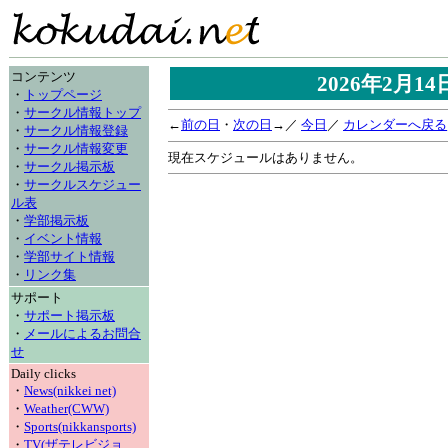
コンテンツ
2026年2月1
・
トップページ
・
サークル情報トップ
←
前の日
・
次の日
→／
今日
／
カレンダーへ戻る
・
サークル情報登録
・
サークル情報変更
現在スケジュールはありません。
・
サークル掲示板
・
サークルスケジュー
ル表
・
学部掲示板
・
イベント情報
・
学部サイト情報
・
リンク集
サポート
・
サポート掲示板
・
メールによるお問合
せ
Daily clicks
・
News(nikkei net)
・
Weather(CWW)
・
Sports(nikkansports)
・
TV(ザテレビジョ