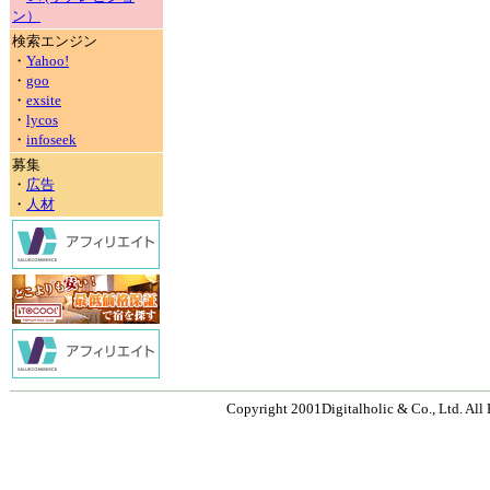
ン）
検索エンジン
・
Yahoo!
・
goo
・
exsite
・
lycos
・
infoseek
募集
・
広告
・
人材
Copyright 2001Digitalholic & Co., Ltd. All