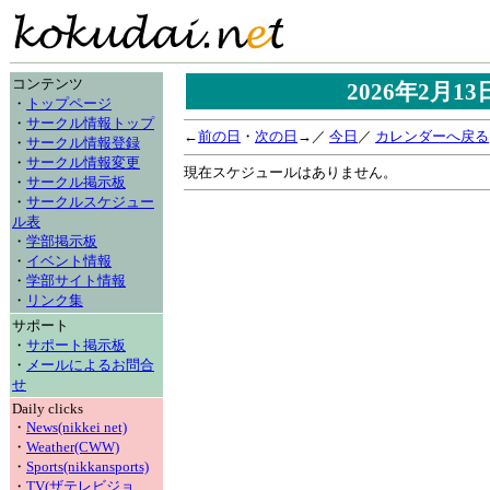
コンテンツ
2026年2月1
・
トップページ
・
サークル情報トップ
←
前の日
・
次の日
→／
今日
／
カレンダーへ戻る
・
サークル情報登録
・
サークル情報変更
現在スケジュールはありません。
・
サークル掲示板
・
サークルスケジュー
ル表
・
学部掲示板
・
イベント情報
・
学部サイト情報
・
リンク集
サポート
・
サポート掲示板
・
メールによるお問合
せ
Daily clicks
・
News(nikkei net)
・
Weather(CWW)
・
Sports(nikkansports)
・
TV(ザテレビジョ