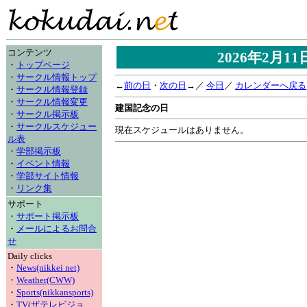
コンテンツ
2026年2月1
・
トップページ
・
サークル情報トップ
←
前の日
・
次の日
→／
今日
／
カレンダーへ戻る
・
サークル情報登録
・
サークル情報変更
建国記念の日
・
サークル掲示板
・
サークルスケジュー
現在スケジュールはありません。
ル表
・
学部掲示板
・
イベント情報
・
学部サイト情報
・
リンク集
サポート
・
サポート掲示板
・
メールによるお問合
せ
Daily clicks
・
News(nikkei net)
・
Weather(CWW)
・
Sports(nikkansports)
・
TV(ザテレビジョ