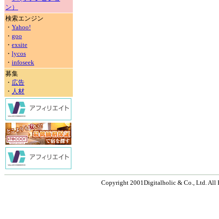
ン）
検索エンジン
・
Yahoo!
・
goo
・
exsite
・
lycos
・
infoseek
募集
・
広告
・
人材
Copyright 2001Digitalholic & Co., Ltd. All